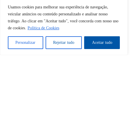
Desbloquear esquerda : 0
Usamos cookies para melhorar sua experiência de navegação,
veicular anúncios ou conteúdo personalizado e analisar nosso
tráfego. Ao clicar em "Aceitar tudo", você concorda com nosso uso
Sim
Não
de cookies.
Política de Cookies
Personalizar
Rejeitar tudo
Aceitar tudo
Tem certeza de que deseja
cancelar a assinatura?
Sim
Não