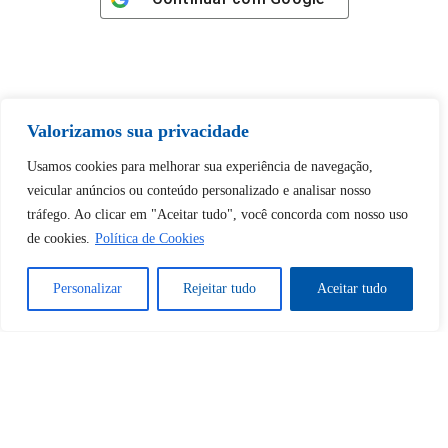
Valorizamos sua privacidade
Tem certeza de que deseja
desbloquear esta publicação?
Usamos cookies para melhorar sua experiência de navegação,
veicular anúncios ou conteúdo personalizado e analisar nosso
tráfego. Ao clicar em "Aceitar tudo", você concorda com nosso uso
Desbloquear esquerda : 0
de cookies.
Política de Cookies
Sim
Não
Personalizar
Rejeitar tudo
Aceitar tudo