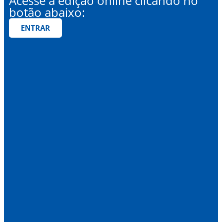
Acesse a edição online clicando no
botão abaixo:
ENTRAR