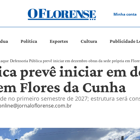
Minha conta
ádua
Política
Esportes
Cultura
Publicidade L
taque
Defensoria Pública prevê iniciar em dezembro obras da sede própria em Flor
ica prevê iniciar em 
 em Flores da Cunha
e no primeiro semestre de 2027; estrutura será cons
online@jornaloflorense.com.br