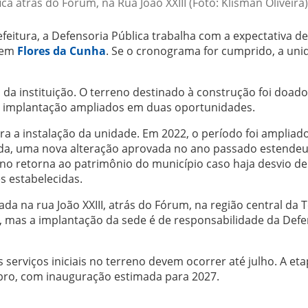
ca atrás do Fórum, na Rua João XXIII (Foto: Klisman Oliveira)
eitura, a Defensoria Pública trabalha com a expectativa de 
 em
Flores da Cunha
. Se o cronograma for cumprido, a uni
da instituição. O terreno destinado à construção foi doado
ra implantação ampliados em duas oportunidades.
para a instalação da unidade. Em 2022, o período foi ampliad
iada, uma nova alteração aprovada no ano passado estendeu
reno retorna ao patrimônio do município caso haja desvio de
 estabelecidas.
da na rua João XXIII, atrás do Fórum, na região central da 
ra, mas a implantação da sede é de responsabilidade da Defe
serviços iniciais no terreno devem ocorrer até julho. A et
bro, com inauguração estimada para 2027.