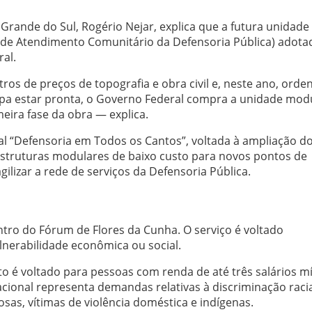
 Grande do Sul, Rogério Nejar, explica que a futura unidade
de Atendimento Comunitário da Defensoria Pública) adota
al.
os de preços de topografia e obra civil e, neste ano, ord
apa estar pronta, o Governo Federal compra a unidade mod
eira fase da obra — explica.
al “Defensoria em Todos os Cantos”, voltada à ampliação d
vê estruturas modulares de baixo custo para novos pontos de
ilizar a rede de serviços da Defensoria Pública.
ntro do Fórum de Flores da Cunha. O serviço é voltado
lnerabilidade econômica ou social.
o é voltado para pessoas com renda de até três salários 
acional representa demandas relativas à discriminação racia
sas, vítimas de violência doméstica e indígenas.