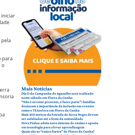
iniciar
dade
 pela
o para
 o
Mais Notícias
Terra
Dia D da Campanha do Agasalho será realizado
nsoria
neste sábado em Flores da Cunha
“Não é só estar presente, é fazer parte”: famílias
destacam a importância da inclusão em eventos
como o TEAcelera em Flores da Cunha
apa
Mais 450 metros da Estrada de Serra Negra devem
ser asfaltados até a festa da comunidade
Nova Pádua adota novo sistema de ensino e aposta
em tecnologia para elevar aprendizagem
Quais são as “raízes fortes” de Flores da Cunha?