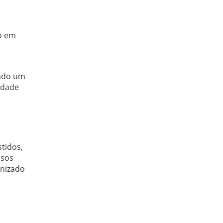
ão em
ando um
idade
tidos,
ssos
anizado