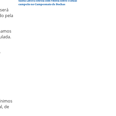
Santa Líbera estreia com vitória sobre o atual
campeão no Campeonato de Bochas
 será
do pela
enamos
ulada.
o
mínimos
l, de