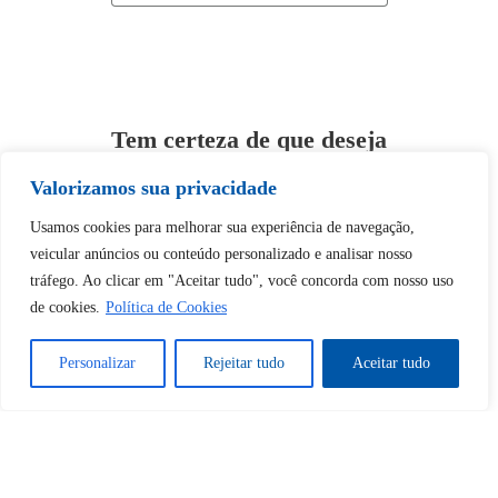
Tem certeza de que deseja
desbloquear esta publicação?
Valorizamos sua privacidade
Usamos cookies para melhorar sua experiência de navegação,
Desbloquear esquerda : 0
veicular anúncios ou conteúdo personalizado e analisar nosso
tráfego. Ao clicar em "Aceitar tudo", você concorda com nosso uso
Sim
Não
de cookies.
Política de Cookies
Personalizar
Rejeitar tudo
Aceitar tudo