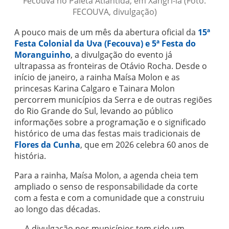
Fecouva no Paleta Atlântida, em Xangri-lá (Foto:
FECOUVA, divulgação)
A pouco mais de um mês da abertura oficial da
15ª
Festa Colonial da Uva (Fecouva) e 5ª Festa do
Moranguinho
, a divulgação do evento já
ultrapassa as fronteiras de Otávio Rocha. Desde o
início de janeiro, a rainha Maísa Molon e as
princesas Karina Calgaro e Tainara Molon
percorrem municípios da Serra e de outras regiões
do Rio Grande do Sul, levando ao público
informações sobre a programação e o significado
histórico de uma das festas mais tradicionais de
Flores da Cunha
, que em 2026 celebra 60 anos de
história.
Para a rainha, Maísa Molon, a agenda cheia tem
ampliado o senso de responsabilidade da corte
com a festa e com a comunidade que a construiu
ao longo das décadas.
— A divulgação nos municípios tem sido um