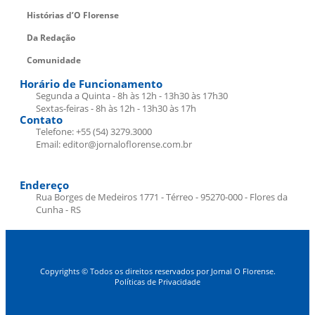
Histórias d’O Florense
Da Redação
Comunidade
Horário de Funcionamento
Segunda a Quinta - 8h às 12h - 13h30 às 17h30
Sextas-feiras - 8h às 12h - 13h30 às 17h
Contato
Telefone: +55 (54) 3279.3000
Email: editor@jornaloflorense.com.br
Endereço
Rua Borges de Medeiros 1771 - Térreo - 95270-000 - Flores da
Cunha - RS
Copyrights © Todos os direitos reservados por Jornal O Florense.
Políticas de Privacidade