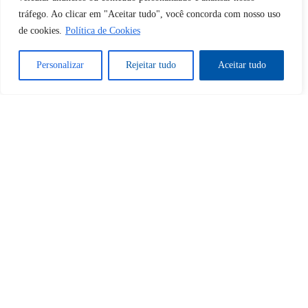
tráfego. Ao clicar em "Aceitar tudo", você concorda com nosso uso
Desbloquear esquerda : 0
de cookies.
Política de Cookies
Personalizar
Rejeitar tudo
Aceitar tudo
Sim
Não
Tem certeza de que deseja
cancelar a assinatura?
Sim
Não