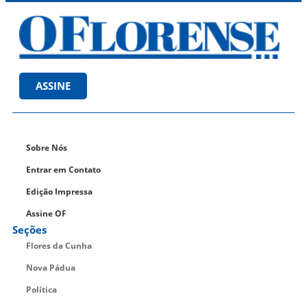
ASSINE
Sobre Nós
Entrar em Contato
Edição Impressa
Assine OF
Seções
Flores da Cunha
Nova Pádua
Política