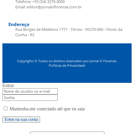
Telefone: +55 (54) 3279.3000
Email: editor@jornaloflorense.com.br
Endereço
Rua Borges de Medeiros 1771 - Térreo - 95270-000 - Flores da
Cunha - RS
Copyrights © Todos os direitos reservados por Jornal O Florense.
Políticas de Privacidade
Entrar
Mantenha-me conectado até que eu saia