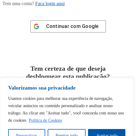
Tem uma conta?
Faça login aqui
Continuar com
Google
Tem certeza de que deseja
desbloquear esta publicação?
Valorizamos sua privacidade
Desbloquear esquerda : 0
Usamos cookies para melhorar sua experiência de navegação,
veicular anúncios ou conteúdo personalizado e analisar nosso
Sim
Não
tráfego. Ao clicar em "Aceitar tudo", você concorda com nosso uso
de cookies.
Política de Cookies
Personalizar
Rejeitar tudo
Aceitar tudo