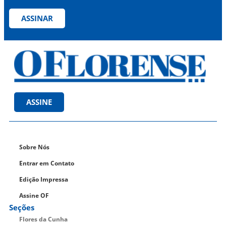
ASSINAR
ASSINE
Sobre Nós
Entrar em Contato
Edição Impressa
Assine OF
Seções
Flores da Cunha