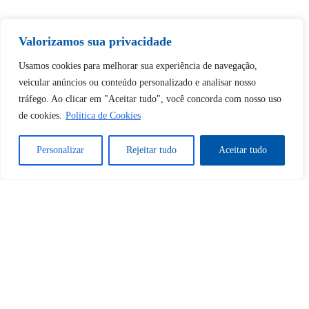
Tem certeza de que deseja
desbloquear esta publicação?
Valorizamos sua privacidade
Usamos cookies para melhorar sua experiência de navegação,
veicular anúncios ou conteúdo personalizado e analisar nosso
Desbloquear esquerda : 0
tráfego. Ao clicar em "Aceitar tudo", você concorda com nosso uso
de cookies.
Política de Cookies
Sim
Não
Personalizar
Rejeitar tudo
Aceitar tudo
Tem certeza de que deseja
cancelar a assinatura?