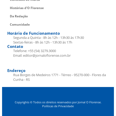
Histórias d’O Florense
Da Redação
Comunidade
Horário de Funcionamento
Segunda a Quinta - 8h às 12h - 13h30 às 17h30
Sextas-feiras - 8h às 12h - 13h30 às 17h
Contato
Telefone: +55 (54) 3279.3000
Email: editor@jornaloflorense.com.br
Endereço
Rua Borges de Medeiros 1771 - Térreo - 95270-000 - Flores da
Cunha - RS
Copyrights © Todos os direitos reservados por Jornal O Florense.
Políticas de Privacidade