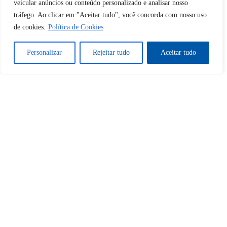
veicular anúncios ou conteúdo personalizado e analisar nosso
tráfego. Ao clicar em "Aceitar tudo", você concorda com nosso uso
Desbloquear esquerda : 0
de cookies.
Política de Cookies
Personalizar
Rejeitar tudo
Aceitar tudo
Sim
Não
Tem certeza de que deseja
cancelar a assinatura?
Sim
Não