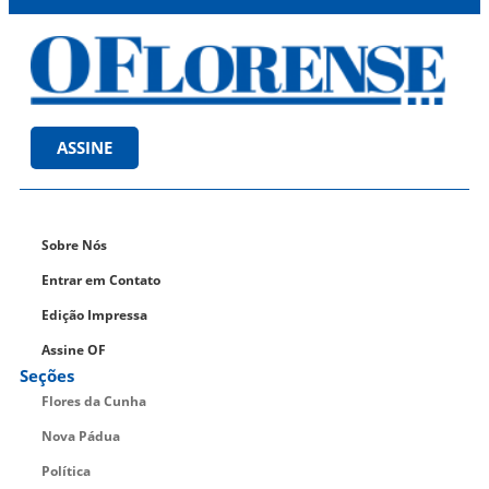
ASSINE
Sobre Nós
Entrar em Contato
Edição Impressa
Assine OF
Seções
Flores da Cunha
Nova Pádua
Política