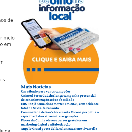
nos de
or meio
ho em
em
ais
Mais Notícias
Um sábado para ver os campeões
Unimed Serra Gaúcha lança campanha presencial
de conscientização sobre obesidade
ERS-122 já soma cinco mortes em 2025, com acidente
fatal na Sexta-feira Santa
Comunidade de São Vitor e Santa Corona perpetua o
espírito colaborativo entre as gerações
Flores da Cunha oferece cursos gratuitos em
marketing digital e alfabetização
Angelo Giusti poeta della colonizzazione viva nella
de da