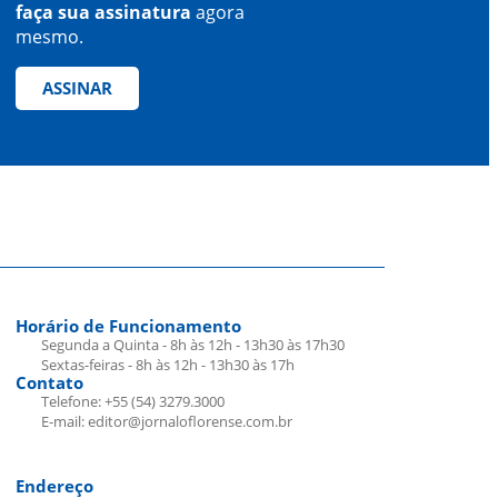
faça sua assinatura
agora
mesmo.
ASSINAR
Horário de Funcionamento
Segunda a Quinta - 8h às 12h - 13h30 às 17h30
Sextas-feiras - 8h às 12h - 13h30 às 17h
Contato
Telefone: +55 (54) 3279.3000
E-mail: editor@jornaloflorense.com.br
Endereço