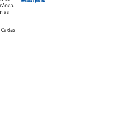
musica e poesia
rânea.
m as
 Caxias