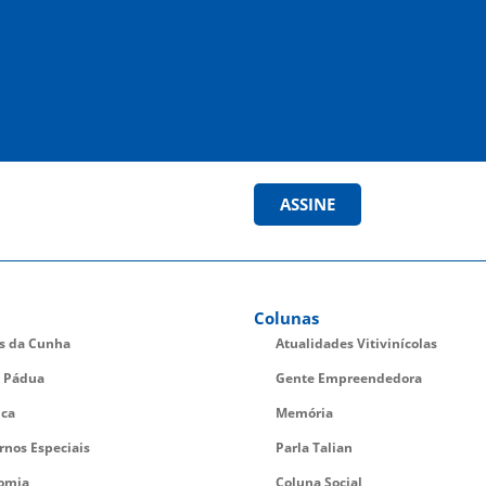
ASSINE
Colunas
es da Cunha
Atualidades Vitivinícolas
 Pádua
Gente Empreendedora
ica
Memória
rnos Especiais
Parla Talian
omia
Coluna Social