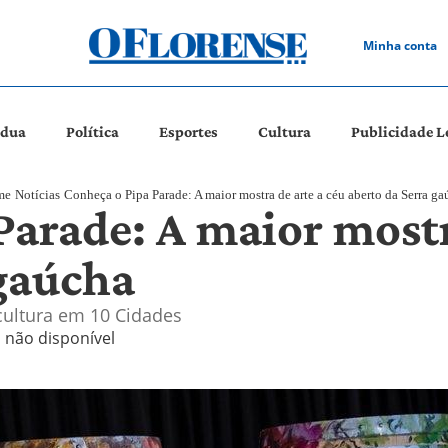
Minha conta
ádua
Política
Esportes
Cultura
Publicidade L
me
Notícias
Conheça o Pipa Parade: A maior mostra de arte a céu aberto da Serra ga
arade: A maior mostr
 gaúcha
cultura em 10 Cidades
l não disponível