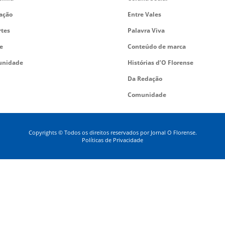
ação
Entre Vales
rtes
Palavra Viva
e
Conteúdo de marca
nidade
Histórias d’O Florense
Da Redação
Comunidade
Copyrights © Todos os direitos reservados por Jornal O Florense.
Políticas de Privacidade