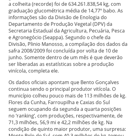
a colheita (recorde) foi de 634.261.838,54 kg, com
graduação glucométrica média de 14,77º babo. As
informações são da Divisão de Enologia do
Departamento de Produção Vegetal (DPV) da
Secretaria Estadual da Agricultura, Pecuária, Pesca
e Agronegócio (Seappa). Segundo o chefe da
Divisão, Plinio Manosso, a compilação dos dados da
safra 2008/2009 foi concluída por volta de 10 de
junho. Somente dentro de um mês é que deverão
ser liberadas as estatísticas sobre a produção
vinícola, completa ele.
Os dados oficiais apontam que Bento Gonçalves
continua sendo o principal produtor vitícola. O
município colheu pouco mais de 113 milhões de kg.
Flores da Cunha, Farroupilha e Caxias do Sul
seguem ocupando da segunda a quarta posições
no ‘ranking’, com produções, respectivamente, de
71,3 milhões, 56,9 mi e 42,2 milhões de kg. Na
condição de quinto maior produtor, uma surpresa:
Monte Belo do Sul, com 40,3 milhões de kg, tomou