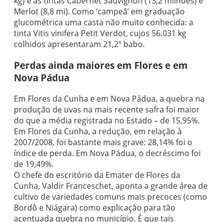
kg) e as tintas Cabernet Sauvignon (13,2 milhões) e
Merlot (8,8 mi). Como ‘campeã’ em graduação
glucométrica uma casta não muito conhecida: a
tinta Vitis vinifera Petit Verdot, cujos 56.031 kg
colhidos apresentaram 21,2º babo.
Perdas ainda maiores em Flores e em
Nova Pádua
Em Flores da Cunha e em Nova Pádua, a quebra na
produção de uvas na mais recente safra foi maior
do que a média registrada no Estado – de 15,95%.
Em Flores da Cunha, a redução, em relação à
2007/2008, foi bastante mais grave: 28,14% foi o
índice de perda. Em Nova Pádua, o decréscimo foi
de 19,49%.
O chefe do escritório da Emater de Flores da
Cunha, Valdir Franceschet, aponta a grande área de
cultivo de variedades comuns mais precoces (como
Bordô e Niágara) como explicação para tão
acentuada quebra no município. É que tais