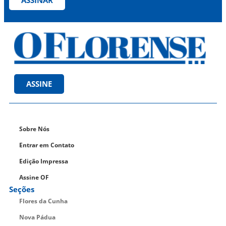
ASSINAR
ASSINE
Sobre Nós
Entrar em Contato
Edição Impressa
Assine OF
Seções
Flores da Cunha
Nova Pádua