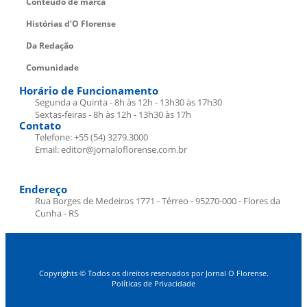
Conteúdo de marca
Histórias d’O Florense
Da Redação
Comunidade
Horário de Funcionamento
Segunda a Quinta - 8h às 12h - 13h30 às 17h30
Sextas-feiras - 8h às 12h - 13h30 às 17h
Contato
Telefone: +55 (54) 3279.3000
Email: editor@jornaloflorense.com.br
Endereço
Rua Borges de Medeiros 1771 - Térreo - 95270-000 - Flores da
Cunha - RS
Copyrights © Todos os direitos reservados por Jornal O Florense.
Políticas de Privacidade