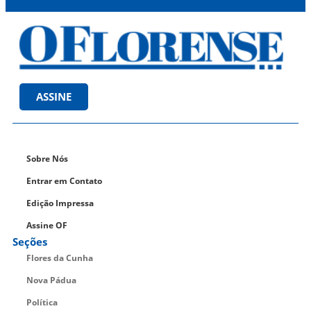
ASSINE
Sobre Nós
Entrar em Contato
Edição Impressa
Assine OF
Seções
Flores da Cunha
Nova Pádua
Política