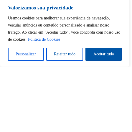
Valorizamos sua privacidade
Desbloquear esquerda : 0
Usamos cookies para melhorar sua experiência de navegação,
veicular anúncios ou conteúdo personalizado e analisar nosso
tráfego. Ao clicar em "Aceitar tudo", você concorda com nosso uso
Sim
Não
de cookies.
Política de Cookies
Personalizar
Rejeitar tudo
Aceitar tudo
Tem certeza de que deseja
cancelar a assinatura?
Sim
Não