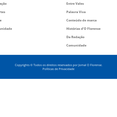
ação
Entre Vales
rtes
Palavra Viva
e
Conteúdo de marca
nidade
Histórias d’O Florense
Da Redação
Comunidade
Copyrights © Todos os direitos reservados por Jornal O Florense.
Políticas de Privacidade