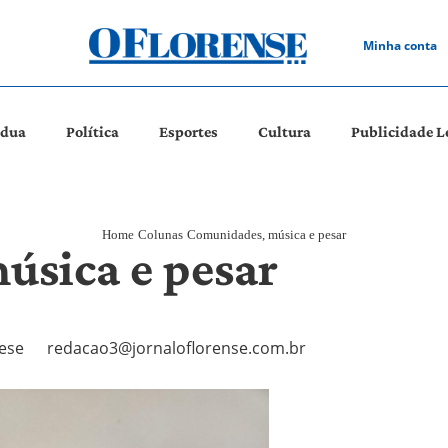
Minha conta
ádua
Política
Esportes
Cultura
Publicidade L
Home
Colunas
Comunidades, música e pesar
úsica e pesar
ese
redacao3@jornaloflorense.com.br