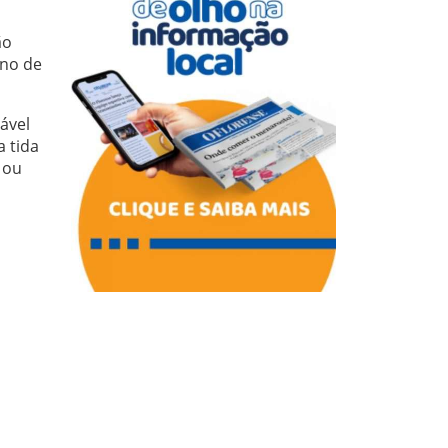
ão
rno de
ável
 tida
 ou