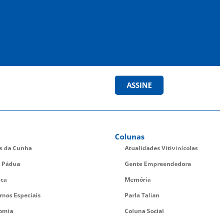
ASSINE
Colunas
es da Cunha
Atualidades Vitivinícolas
 Pádua
Gente Empreendedora
ica
Memória
rnos Especiais
Parla Talian
omia
Coluna Social