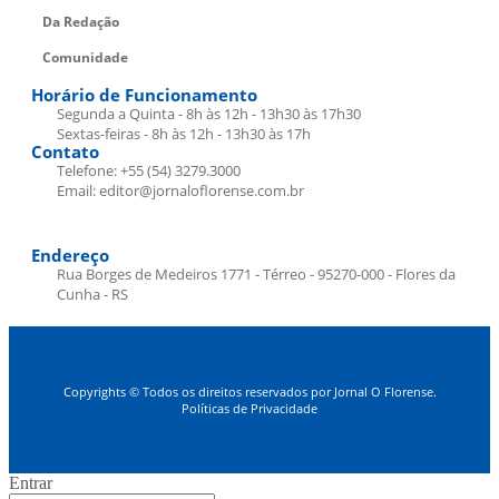
Da Redação
Comunidade
Horário de Funcionamento
Segunda a Quinta - 8h às 12h - 13h30 às 17h30
Sextas-feiras - 8h às 12h - 13h30 às 17h
Contato
Telefone: +55 (54) 3279.3000
Email: editor@jornaloflorense.com.br
Endereço
Rua Borges de Medeiros 1771 - Térreo - 95270-000 - Flores da
Cunha - RS
Copyrights © Todos os direitos reservados por Jornal O Florense.
Políticas de Privacidade
Entrar