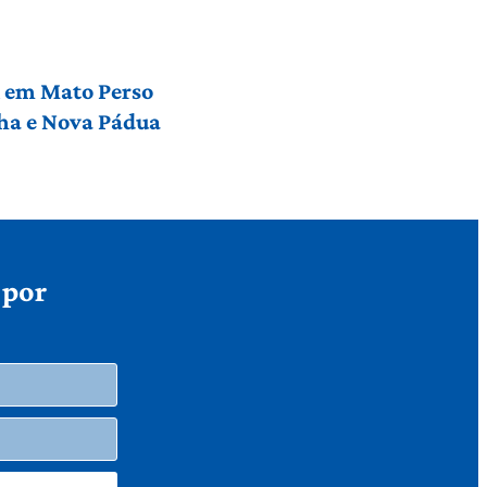
l em Mato Perso
nha e Nova Pádua
 por