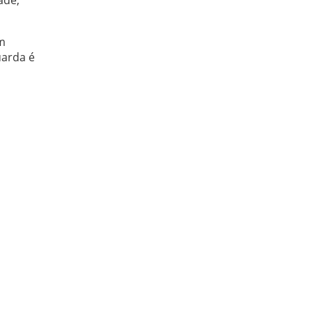
ade,
m
uarda é