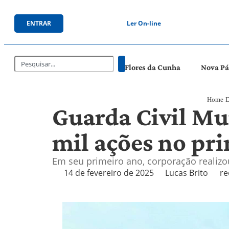
ENTRAR
Ler On-line
Flores da Cunha
Nova P
Home
D
Guarda Civil Mun
mil ações no pr
Em seu primeiro ano, corporação realiz
14 de fevereiro de 2025
Lucas Brito
re