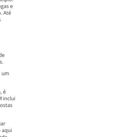
ogas e
. Até
s
de
s.
e um
, é
 inclui
postas
iar
o aqui