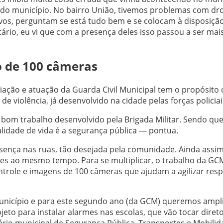
o do município. No bairro União, tivemos problemas com dr
vos, perguntam se está tudo bem e se colocam à disposição
rio, eu vi que com a presença deles isso passou a ser mai
o de 100 câmeras
riação e atuação da Guarda Civil Municipal tem o propósito 
e violência, já desenvolvido na cidade pelas forças policiai
bom trabalho desenvolvido pela Brigada Militar. Sendo qu
lidade de vida é a segurança pública — pontua.
sença nas ruas, tão desejada pela comunidade. Ainda assim
es ao mesmo tempo. Para se multiplicar, o trabalho da GCM
trole e imagens de 100 câmeras que ajudam a agilizar res
nicípio e para este segundo ano (da GCM) queremos ampl
eto para instalar alarmes nas escolas, que vão tocar diret