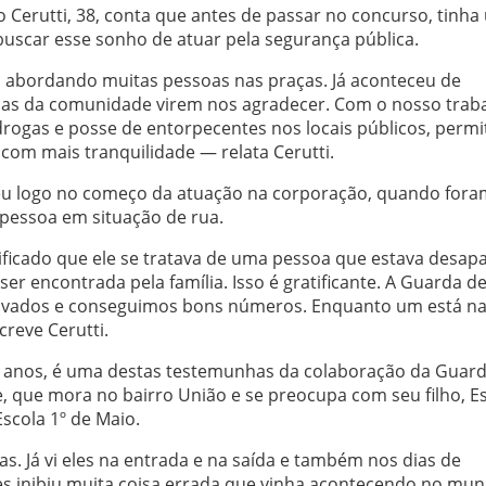
 Cerutti, 38, conta que antes de passar no concurso, tinha
buscar esse sonho de atuar pela segurança pública.
 abordando muitas pessoas nas praças. Já aconteceu de
as da comunidade virem nos agradecer. Com o nosso trab
drogas e posse de entorpecentes nos locais públicos, permi
com mais tranquilidade — relata Cerutti.
u logo no começo da atuação na corporação, quando fora
pessoa em situação de rua.
ificado que ele se tratava de uma pessoa que estava desap
 ser encontrada pela família. Isso é gratificante. A Guarda de
tivados e conseguimos bons números. Enquanto um está na
reve Cerutti.
4 anos, é uma destas testemunhas da colaboração da Guarda
, que mora no bairro União e se preocupa com seu filho, E
Escola 1º de Maio.
. Já vi eles na entrada e na saída e também nos dias de
les inibiu muita coisa errada que vinha acontecendo no muni