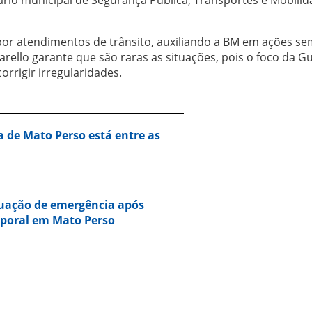
ário municipal de Segurança Pública, Transportes e Mobilid
or atendimentos de trânsito, auxiliando a BM em ações se
arello garante que são raras as situações, pois o foco da G
rrigir irregularidades.
a de Mato Perso está entre as
tuação de emergência após
mporal em Mato Perso