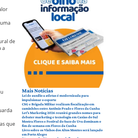
alor
, uma
ural de
a a
m
Mais Notícias
eu
Lei de auxílio a atletas é modernizada para
impulsionar o esporte
CSG e Brigada Militar realizam fiscalização em
caminhões entre Antônio Prado e Flores da Cunha
uarda
Let’s Marketing 2026 reunirá grandes nomes para
debater marketing e tecnologia em Caxias do Sul
Mostra Flores e Festival do Suco de Uva dominam o
ias que
fim de semana em Flores da Cunha
Livro sobre os Vinhos dos Altos Montes será lançado
em Porto Alegre