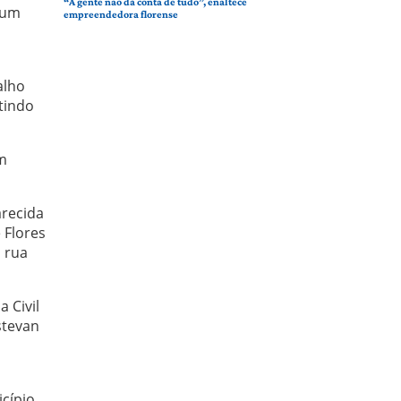
“A gente não dá conta de tudo”, enaltece
 um
empreendedora florense
alho
tindo
m
arecida
 Flores
 rua
 Civil
stevan
cípio.