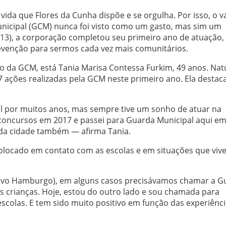
ida que Flores da Cunha dispõe e se orgulha. Por isso, o v
Municipal (GCM) nunca foi visto como um gasto, mas sim um
 (13), a corporação completou seu primeiro ano de atuação
revenção para sermos cada vez mais comunitários.
o da GCM, está Tania Marisa Contessa Furkim, 49 anos. Nat
 ações realizadas pela GCM neste primeiro ano. Ela destac
ial por muitos anos, mas sempre tive um sonho de atuar na
 concursos em 2017 e passei para Guarda Municipal aqui e
 da cidade também — afirma Tania.
olocado em contato com as escolas e em situações que viv
ovo Hamburgo), em alguns casos precisávamos chamar a G
as crianças. Hoje, estou do outro lado e sou chamada para
escolas. E tem sido muito positivo em função das experiênc