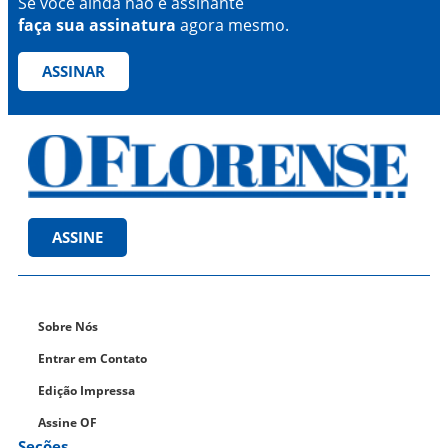
Se você ainda não é assinante
faça sua assinatura
agora mesmo.
ASSINAR
ASSINE
Sobre Nós
Entrar em Contato
Edição Impressa
Assine OF
Seções