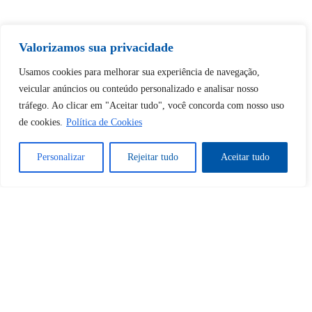
Valorizamos sua privacidade
Tem certeza de que deseja
desbloquear esta publicação?
Usamos cookies para melhorar sua experiência de navegação,
veicular anúncios ou conteúdo personalizado e analisar nosso
tráfego. Ao clicar em "Aceitar tudo", você concorda com nosso uso
Desbloquear esquerda : 0
de cookies.
Política de Cookies
Sim
Não
Personalizar
Rejeitar tudo
Aceitar tudo
Tem certeza de que deseja
cancelar a assinatura?