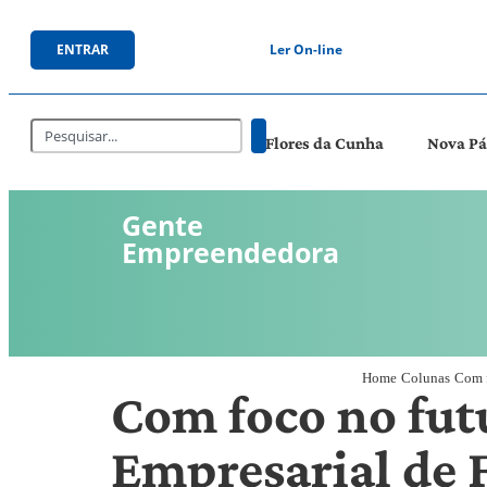
ENTRAR
Ler On-line
Flores da Cunha
Nova P
Gente
Empreendedora
Home
Colunas
Com f
Com foco no fut
Empresarial de 