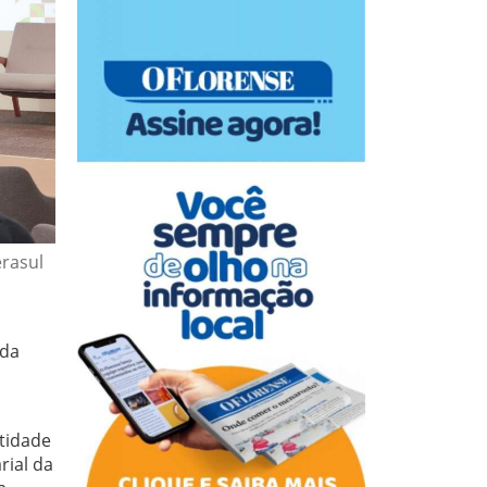
erasul
 da
tidade
rial da