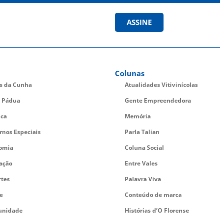
ASSINE
Colunas
es da Cunha
Atualidades Vitivinícolas
 Pádua
Gente Empreendedora
ica
Memória
rnos Especiais
Parla Talian
omia
Coluna Social
ação
Entre Vales
rtes
Palavra Viva
e
Conteúdo de marca
nidade
Histórias d’O Florense