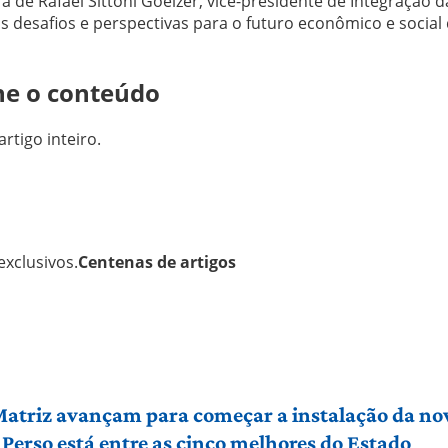
 de Rafael Sittoni Goelzer, vice-presidente de Integração d
 desafios e perspectivas para o futuro econômico e social 
ne o conteúdo
artigo inteiro.
xclusivos.
Centenas de artigos
 Matriz avançam para começar a instalação da no
Perso está entre as cinco melhores do Estado