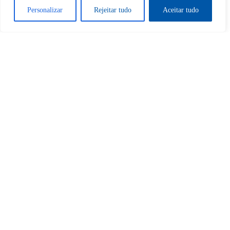
Desbloquear esquerda : 0
Personalizar
Rejeitar tudo
Aceitar tudo
Sim
Não
Tem certeza de que deseja
cancelar a assinatura?
Sim
Não