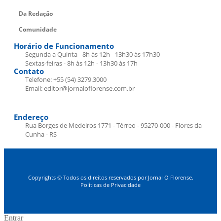
Da Redação
Comunidade
Horário de Funcionamento
Segunda a Quinta - 8h às 12h - 13h30 às 17h30
Sextas-feiras - 8h às 12h - 13h30 às 17h
Contato
Telefone: +55 (54) 3279.3000
Email: editor@jornaloflorense.com.br
Endereço
Rua Borges de Medeiros 1771 - Térreo - 95270-000 - Flores da
Cunha - RS
Copyrights © Todos os direitos reservados por Jornal O Florense.
Políticas de Privacidade
Entrar