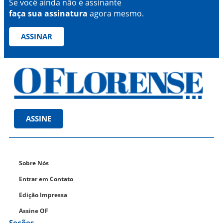
Se você ainda não é assinante
faça sua assinatura
agora mesmo.
ASSINAR
ASSINE
Sobre Nós
Entrar em Contato
Edição Impressa
Assine OF
Seções