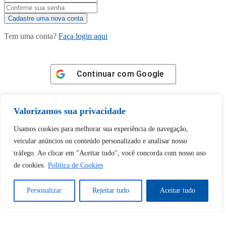
Tem uma conta?
Faça login aqui
Continuar com
Google
Valorizamos sua privacidade
Usamos cookies para melhorar sua experiência de navegação,
veicular anúncios ou conteúdo personalizado e analisar nosso
Tem certeza de que deseja
tráfego. Ao clicar em "Aceitar tudo", você concorda com nosso uso
desbloquear esta publicação?
de cookies.
Política de Cookies
Desbloquear esquerda : 0
Personalizar
Rejeitar tudo
Aceitar tudo
Sim
Não