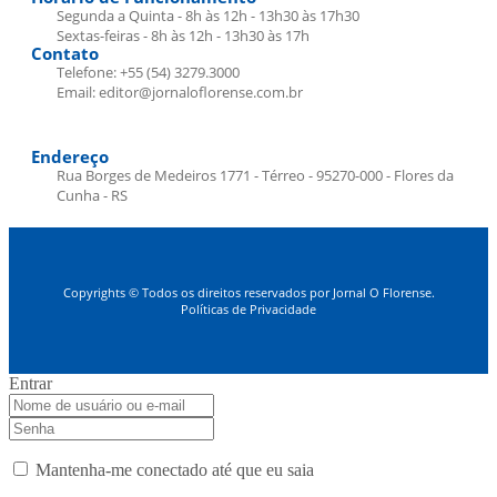
Segunda a Quinta - 8h às 12h - 13h30 às 17h30
Sextas-feiras - 8h às 12h - 13h30 às 17h
Contato
Telefone: +55 (54) 3279.3000
Email: editor@jornaloflorense.com.br
Endereço
Rua Borges de Medeiros 1771 - Térreo - 95270-000 - Flores da
Cunha - RS
Copyrights © Todos os direitos reservados por Jornal O Florense.
Políticas de Privacidade
Entrar
Mantenha-me conectado até que eu saia