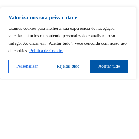
Valorizamos sua privacidade
Tem certeza de que deseja
desbloquear esta publicação?
Usamos cookies para melhorar sua experiência de navegação,
veicular anúncios ou conteúdo personalizado e analisar nosso
tráfego. Ao clicar em "Aceitar tudo", você concorda com nosso uso
Desbloquear esquerda : 0
de cookies.
Política de Cookies
Sim
Não
Personalizar
Rejeitar tudo
Aceitar tudo
Tem certeza de que deseja
cancelar a assinatura?