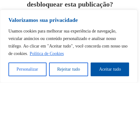
desbloquear esta publicação?
Valorizamos sua privacidade
Desbloquear esquerda : 0
Usamos cookies para melhorar sua experiência de navegação,
veicular anúncios ou conteúdo personalizado e analisar nosso
Sim
Não
tráfego. Ao clicar em "Aceitar tudo", você concorda com nosso uso
de cookies.
Política de Cookies
Personalizar
Rejeitar tudo
Aceitar tudo
Tem certeza de que deseja
cancelar a assinatura?
Sim
Não