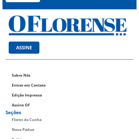
ASSINE
Sobre Nós
Entrar em Contato
Edição Impressa
Assine OF
Seções
Flores da Cunha
Nova Pádua