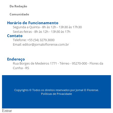
Da Redação
Comunidade
Horário de Funcionamento
Segunda a Quinta - 8h às 12h - 13h30 às 17h30
Sextas-feiras - 8h às 12h - 13h30 às 17h
Contato
Telefone: +55 (54) 3279.3000
Email: editor@jornaloflorense.com.br
Endereço
Rua Borges de Medeiros 1771 - Térreo - 95270-000 - Flores da
Cunha - RS
Copyrights © Todos os direitos reservados por Jornal O Florense.
Políticas de Privacidade
Entrar