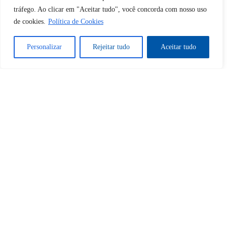
Desbloquear esquerda : 0
tráfego. Ao clicar em "Aceitar tudo", você concorda com nosso uso
de cookies.
Política de Cookies
Sim
Não
Personalizar
Rejeitar tudo
Aceitar tudo
Tem certeza de que deseja
cancelar a assinatura?
Sim
Não