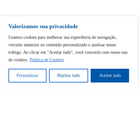
Tem certeza de que deseja
Valorizamos sua privacidade
desbloquear esta publicação?
Usamos cookies para melhorar sua experiência de navegação,
veicular anúncios ou conteúdo personalizado e analisar nosso
Desbloquear esquerda : 0
tráfego. Ao clicar em "Aceitar tudo", você concorda com nosso uso
de cookies.
Política de Cookies
Sim
Não
Personalizar
Rejeitar tudo
Aceitar tudo
Tem certeza de que deseja
cancelar a assinatura?