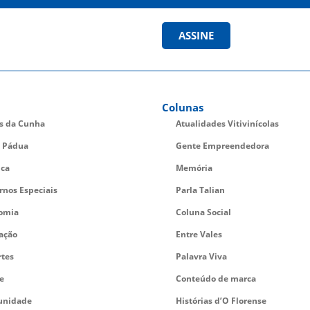
ASSINE
Colunas
es da Cunha
Atualidades Vitivinícolas
 Pádua
Gente Empreendedora
ica
Memória
rnos Especiais
Parla Talian
omia
Coluna Social
ação
Entre Vales
rtes
Palavra Viva
e
Conteúdo de marca
nidade
Histórias d’O Florense