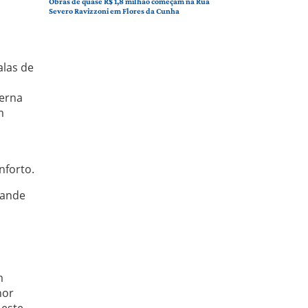
Obras de quase R$ 1,8 milhão começam na Rua
Severo Ravizzoni em Flores da Cunha
alas de
terna
m
nforto.
rande
m
hor
 este