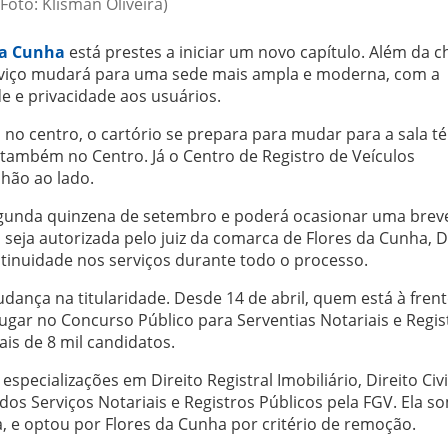
(Foto: Klisman Oliveira)
da Cunha
está prestes a iniciar um novo capítulo. Além da 
o serviço mudará para uma sede mais ampla e moderna, com a
e e privacidade aos usuários.
 no centro, o cartório se prepara para mudar para a sala t
, também no Centro. Já o Centro de Registro de Veículos
hão ao lado.
egunda quinzena de setembro e poderá ocasionar uma brev
 seja autorizada pelo juiz da comarca de Flores da Cunha, D
continuidade nos serviços durante todo o processo.
ança na titularidade. Desde 14 de abril, quem está à fren
lugar no Concurso Público para Serventias Notariais e Regis
ais de 8 mil candidatos.
pecializações em Direito Registral Imobiliário, Direito Civi
os Serviços Notariais e Registros Públicos pela FGV. Ela s
, e optou por Flores da Cunha por critério de remoção.