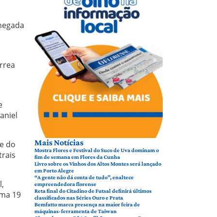
chegada
érrea
e
aniel
Mais Notícias
te do
Mostra Flores e Festival do Suco de Uva dominam o
trais
fim de semana em Flores da Cunha
Livro sobre os Vinhos dos Altos Montes será lançado
em Porto Alegre
“A gente não dá conta de tudo”, enaltece
l,
empreendedora florense
Reta final do Citadino de Futsal definirá últimos
oma 19
classificados nas Séries Ouro e Prata
Bemfatto marca presença na maior feira de
máquinas-ferramenta de Taiwan