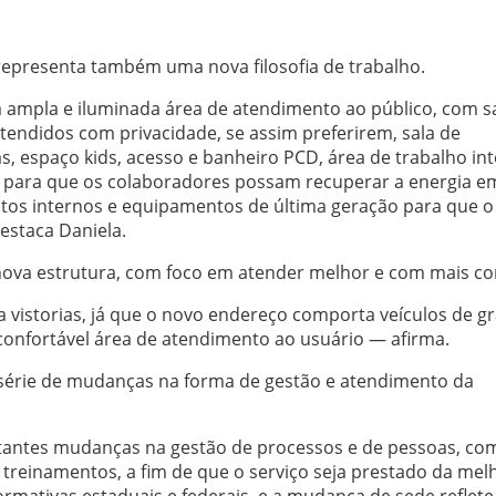
representa também uma nova filosofia de trabalho.
 ampla e iluminada área de atendimento ao público, com s
tendidos com privacidade, se assim preferirem, sala de
 espaço kids, acesso e banheiro PCD, área de trabalho in
 para que os colaboradores possam recuperar a energia e
tos internos e equipamentos de última geração para que o
estaca Daniela.
ova estrutura, com foco em atender melhor e com mais co
vistorias, já que o novo endereço comporta veículos de g
onfortável área de atendimento ao usuário — afirma.
série de mudanças na forma de gestão e atendimento da
antes mudanças na gestão de processos e de pessoas, co
 treinamentos, a fim de que o serviço seja prestado da mel
mativas estaduais e federais, e a mudança de sede reflete