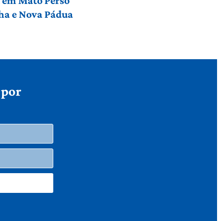
l em Mato Perso
nha e Nova Pádua
 por