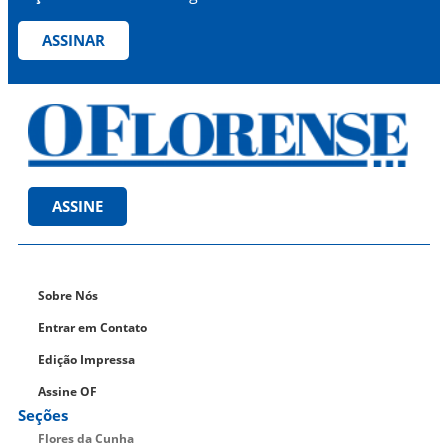
ASSINAR
ASSINE
Sobre Nós
Entrar em Contato
Edição Impressa
Assine OF
Seções
Flores da Cunha