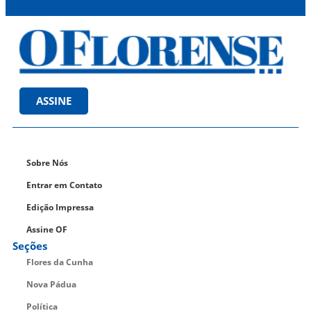
ASSINE
Sobre Nós
Entrar em Contato
Edição Impressa
Assine OF
Seções
Flores da Cunha
Nova Pádua
Política