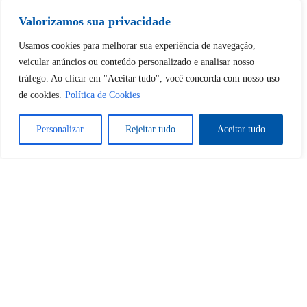
desbloquear esta publicação?
Valorizamos sua privacidade
Desbloquear esquerda : 0
Usamos cookies para melhorar sua experiência de navegação,
veicular anúncios ou conteúdo personalizado e analisar nosso
tráfego. Ao clicar em "Aceitar tudo", você concorda com nosso uso
Sim
Não
de cookies.
Política de Cookies
Personalizar
Rejeitar tudo
Aceitar tudo
Tem certeza de que deseja
cancelar a assinatura?
Sim
Não