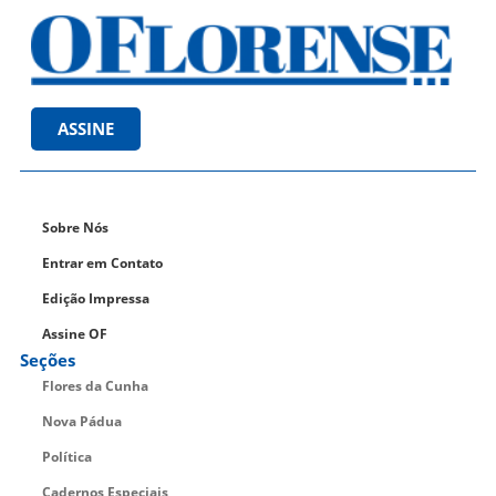
ASSINE
Sobre Nós
Entrar em Contato
Edição Impressa
Assine OF
Seções
Flores da Cunha
Nova Pádua
Política
Cadernos Especiais