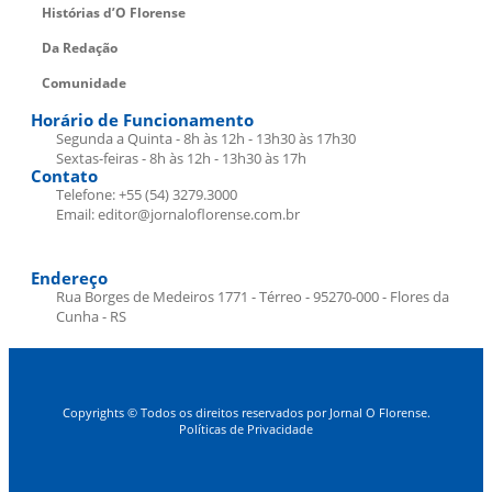
Histórias d’O Florense
Da Redação
Comunidade
Horário de Funcionamento
Segunda a Quinta - 8h às 12h - 13h30 às 17h30
Sextas-feiras - 8h às 12h - 13h30 às 17h
Contato
Telefone: +55 (54) 3279.3000
Email: editor@jornaloflorense.com.br
Endereço
Rua Borges de Medeiros 1771 - Térreo - 95270-000 - Flores da
Cunha - RS
Copyrights © Todos os direitos reservados por Jornal O Florense.
Políticas de Privacidade