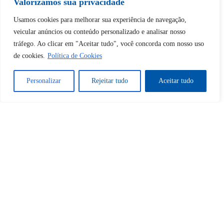
Valorizamos sua privacidade
Desbloquear esquerda : 0
Usamos cookies para melhorar sua experiência de navegação,
veicular anúncios ou conteúdo personalizado e analisar nosso
tráfego. Ao clicar em "Aceitar tudo", você concorda com nosso uso
Sim
Não
de cookies.
Política de Cookies
Personalizar
Rejeitar tudo
Aceitar tudo
Tem certeza de que deseja
cancelar a assinatura?
Sim
Não