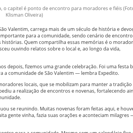
 o capitel é ponto de encontro para moradores e fiéis (Fot
Klisman Oliveira)
ão Valentim, carrega mais de um século de história e devo
importante para a comunidade, sendo cenário de encontro
as histórias. Quem compartilha essas memórias é o morado
ceu ouvindo relatos sobre o local e, ao longo da vida,
anos depois, fizemos uma grande celebração. Foi uma festa b
ara a comunidade de São Valentim — lembra Expedito.
oradores locais, que se mobilizam para manter a tradição 
ediu a realização de encontros e novenas, fortalecendo ai
munidade.
u se reunindo. Muitas novenas foram feitas aqui, e houv
uita gente vinha, fazia suas orações e aconteciam milagres 
ncontro para a comunidade. Mesmo sem um calendário fixo