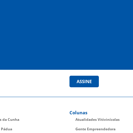
ASSINE
Colunas
es da Cunha
Atualidades Vitivinícolas
 Pádua
Gente Empreendedora