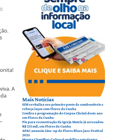
o:
ção.
s
r
onita!
viva. A
nda
Mais Notícias
SIM revitaliza seu primeiro posto de combustíveis e
reforça laços com Flores da Cunha
e
Confira a programação do Corpus Christi deste ano
em Flores da Cunha
—
Pix para reconstrução da Igreja Matriz já arrecadou
R$ 231 mil, em Flores da Cunha
APAC anuncia Line-up do Flores Blues Jazz Festival
2025
 de
Mostra Científico-Cultural mobiliza estudantes