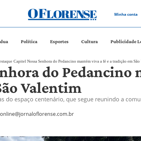
Minha conta
ádua
Política
Esportes
Cultura
Publicidade L
estaque
Capitel Nossa Senhora do Pedancino mantém viva a fé e a tradição em São
enhora do Pedancino 
São Valentim
as do espaço centenário, que segue reunindo a com
online@jornaloflorense.com.br