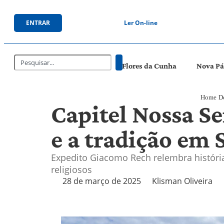
ENTRAR
Ler On-line
Flores da Cunha
Nova P
Home
D
Capitel Nossa S
e a tradição em 
Expedito Giacomo Rech relembra históri
religiosos
28 de março de 2025
Klisman Oliveira