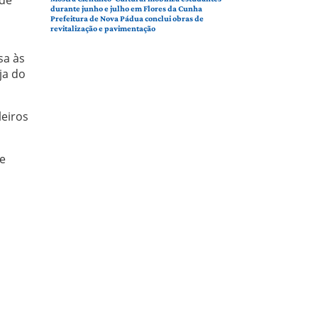
durante junho e julho em Flores da Cunha
Prefeitura de Nova Pádua conclui obras de
revitalização e pavimentação
sa às
ja do
leiros
se