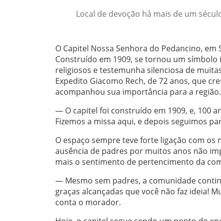
Local de devoção há mais de um século,
O Capitel Nossa Senhora do Pedancino, em S
Construído em 1909, se tornou um símbolo 
religiosos e testemunha silenciosa de muit
Expedito Giacomo Rech, de 72 anos, que cres
acompanhou sua importância para a região.
— O capitel foi construído em 1909, e, 100 
Fizemos a missa aqui, e depois seguimos p
O espaço sempre teve forte ligação com os m
ausência de padres por muitos anos não imp
mais o sentimento de pertencimento da co
— Mesmo sem padres, a comunidade continuo
graças alcançadas que você não faz ideia! M
conta o morador.
Hoje, o capitel segue sendo um ponto de e