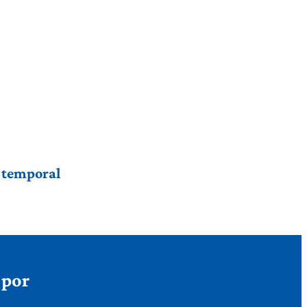
r temporal
 por