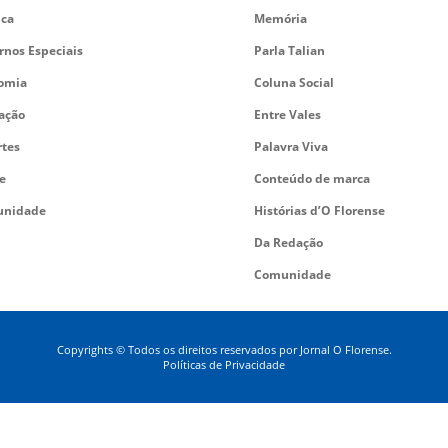
ica
Memória
rnos Especiais
Parla Talian
omia
Coluna Social
ação
Entre Vales
rtes
Palavra Viva
e
Conteúdo de marca
nidade
Histórias d’O Florense
Da Redação
Comunidade
Copyrights © Todos os direitos reservados por Jornal O Florense.
Políticas de Privacidade