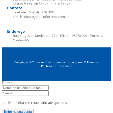
Sextas-feiras - 8h às 12h - 13h30 às 17h
Contato
Telefone: +55 (54) 3279.3000
Email: editor@jornaloflorense.com.br
Endereço
Rua Borges de Medeiros 1771 - Térreo - 95270-000 - Flores da
Cunha - RS
Copyrights © Todos os direitos reservados por Jornal O Florense.
Políticas de Privacidade
Entrar
Mantenha-me conectado até que eu saia