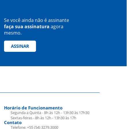
Se você ainda não é assinante
faça sua assinatura
agora
mesmo.
ASSINAR
Horário de Funcionamento
Segunda a Quinta - 8h às 12h - 13h30 às 17h30
Sextas-feiras - 8h às 12h - 13h30 às 17h
Contato
Telefone: +55 (54) 3279.3000