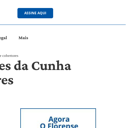
ASSINE AQUI
egal
Mais
e cobertores
es da Cunha
res