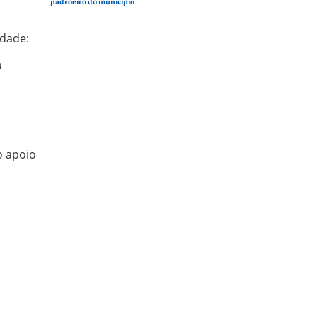
padroeiro do município
idade:
a
o apoio