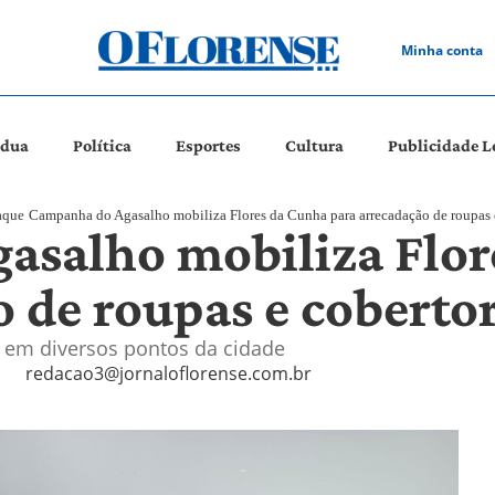
Minha conta
ádua
Política
Esportes
Cultura
Publicidade L
aque
Campanha do Agasalho mobiliza Flores da Cunha para arrecadação de roupas 
asalho mobiliza Flor
 de roupas e coberto
l em diversos pontos da cidade
redacao3@jornaloflorense.com.br