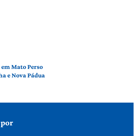
l em Mato Perso
nha e Nova Pádua
 por