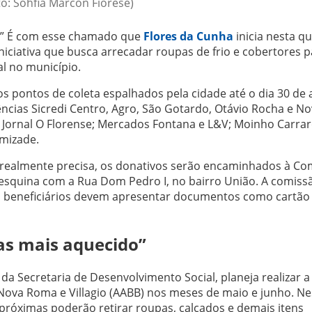
to: Sohfia Marcon Fiorese)
.” É com esse chamado que
Flores da Cunha
inicia nesta qu
iniciativa que busca arrecadar roupas de frio e cobertores 
al no município.
pontos de coleta espalhados pela cidade até o dia 30 de a
ências Sicredi Centro, Agro, São Gotardo, Otávio Rocha e N
; Jornal O Florense; Mercados Fontana e L&V; Moinho Carrar
Amizade.
 realmente precisa, os donativos serão encaminhados à Co
a, esquina com a Rua Dom Pedro I, no bairro União. A comiss
 os beneficiários devem apresentar documentos como cartão
as mais aquecido”
da Secretaria de Desenvolvimento Social, planeja realizar a
 Nova Roma e Villagio (AABB) nos meses de maio e junho. N
próximas poderão retirar roupas, calçados e demais itens