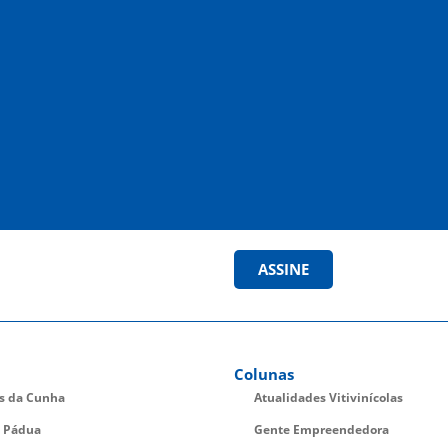
ASSINE
Colunas
es da Cunha
Atualidades Vitivinícolas
 Pádua
Gente Empreendedora