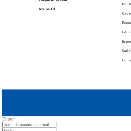
Polít
Assine OF
Cade
Econ
Educ
Espo
Saúd
Comu
Entrar