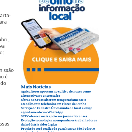
arta-
para
bril,
ova
o;
missão
ão é
 do
Mais Notícias
Agricultores apostam no cultivo de nozes como
alternativa no entressafra
Obras no Creas alteram temporariamente o
atendimento telefônico em Flores da Cunha
Serviço do Cadastro Único muda de local e exige
agendamento via WhatsApp
SCFV oferece mais apoio aos jovens florenses
Evolução tecnológica acompanha os trabalhadores
essas
da indústria siderúrgica
Procissão será realizada para honrar São Pedro, o