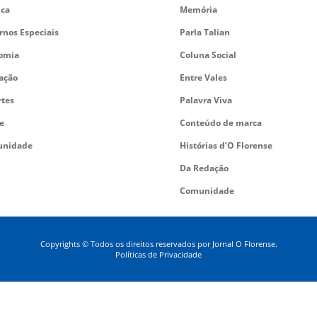
ica
Memória
rnos Especiais
Parla Talian
omia
Coluna Social
ação
Entre Vales
rtes
Palavra Viva
e
Conteúdo de marca
nidade
Histórias d’O Florense
Da Redação
Comunidade
Copyrights © Todos os direitos reservados por Jornal O Florense.
Políticas de Privacidade