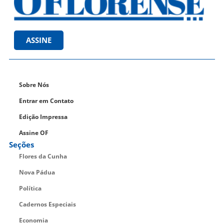
ASSINE
Sobre Nós
Entrar em Contato
Edição Impressa
Assine OF
Seções
Flores da Cunha
Nova Pádua
Política
Cadernos Especiais
Economia