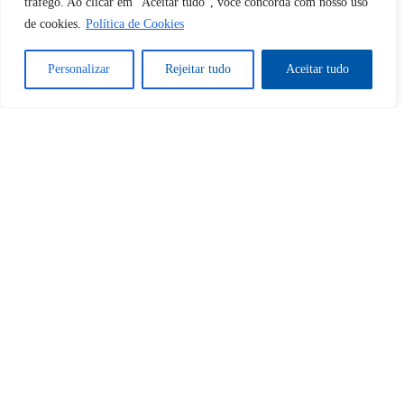
tráfego. Ao clicar em "Aceitar tudo", você concorda com nosso uso
de cookies.
Política de Cookies
Sim
Não
Personalizar
Rejeitar tudo
Aceitar tudo
Tem certeza de que deseja
cancelar a assinatura?
Sim
Não