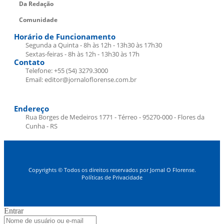
Da Redação
Comunidade
Horário de Funcionamento
Segunda a Quinta - 8h às 12h - 13h30 às 17h30
Sextas-feiras - 8h às 12h - 13h30 às 17h
Contato
Telefone: +55 (54) 3279.3000
Email: editor@jornaloflorense.com.br
Endereço
Rua Borges de Medeiros 1771 - Térreo - 95270-000 - Flores da
Cunha - RS
Copyrights © Todos os direitos reservados por Jornal O Florense.
Políticas de Privacidade
Entrar