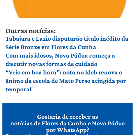
Outras notícias:
Tabajara e Lazio disputarão título inédito da
Série Bronze em Flores da Cunha
Com mais idosos, Nova Pádua começa a
discutir novas formas de cuidado
“Veio em boa hora”: nota no Ideb renova o
ânimo da escola de Mato Perso atingida por
temporal
Gostaria de receber as
notícias de Flores da Cunha e Nova Pádua
por WhatsApp?