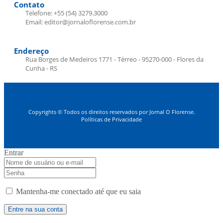
Contato
Telefone: +55 (54) 3279.3000
Email: editor@jornaloflorense.com.br
Endereço
Rua Borges de Medeiros 1771 - Térreo - 95270-000 - Flores da
Cunha - RS
Copyrights © Todos os direitos reservados por Jornal O Florense.
Políticas de Privacidade
Entrar
Mantenha-me conectado até que eu saia