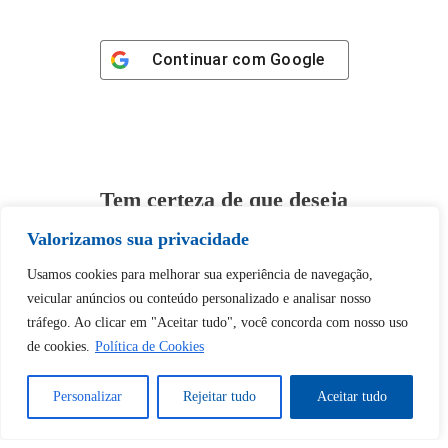
Continuar com
Google
Tem certeza de que deseja
desbloquear esta publicação?
Valorizamos sua privacidade
Usamos cookies para melhorar sua experiência de navegação,
Desbloquear esquerda : 0
veicular anúncios ou conteúdo personalizado e analisar nosso
tráfego. Ao clicar em "Aceitar tudo", você concorda com nosso uso
Sim
Não
de cookies.
Política de Cookies
Personalizar
Rejeitar tudo
Aceitar tudo