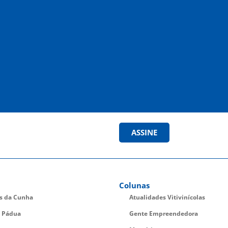
ASSINE
Colunas
es da Cunha
Atualidades Vitivinícolas
 Pádua
Gente Empreendedora