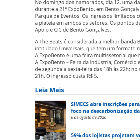
No domingo dos namorados, dia 12, uma das
durante a 21ª ExpoBento, em Bento Gonçalves
Parque de Eventos. Os ingressos limitados cu
a plateia em ambos os setores. Os pontos d
Apolo e CIC de Bento Gonçalves.
A The Beats é considerada a melhor banda 
intitulado Universais, que tem um formato m
A ExpoBento é uma feira multissetorial que
A ExpoBento – Feira da Indústria, Comércio e
de segunda a sexta-feira das 18h às 22h; no
21h. O ingresso custa R$ 5.
Leia Mais
SIMECS abre inscrições par
foco na descarbonização da
6 de agosto de 2026
59% dos lojistas projetam 