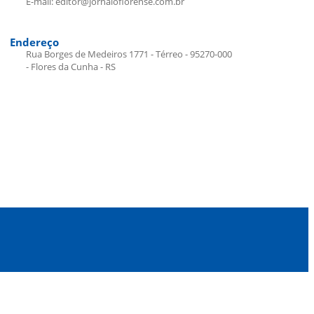
E-mail: editor@jornaloflorense.com.br
Endereço
Rua Borges de Medeiros 1771 - Térreo - 95270-000
- Flores da Cunha - RS