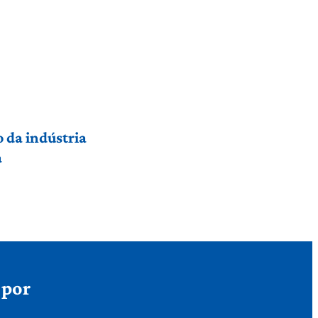
 da indústria
a
 por