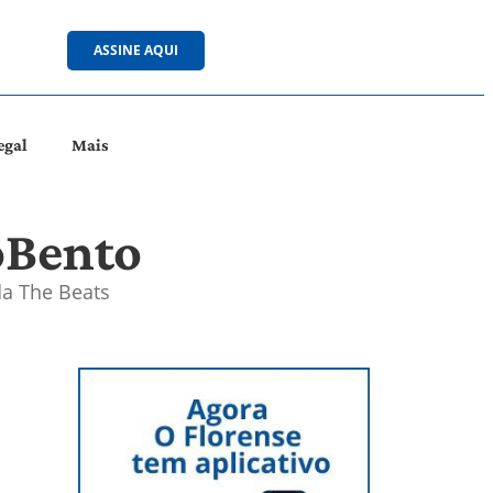
ASSINE AQUI
egal
Mais
oBento
da The Beats