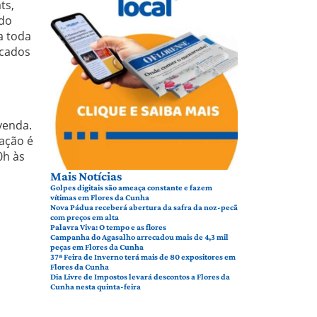
ts,
 do
a toda
rcados
venda.
tação é
0h às
Mais Notícias
Golpes digitais são ameaça constante e fazem
vítimas em Flores da Cunha
Nova Pádua receberá abertura da safra da noz-pecã
com preços em alta
Palavra Viva: O tempo e as flores
Campanha do Agasalho arrecadou mais de 4,3 mil
peças em Flores da Cunha
37ª Feira de Inverno terá mais de 80 expositores em
Flores da Cunha
Dia Livre de Impostos levará descontos a Flores da
Cunha nesta quinta-feira