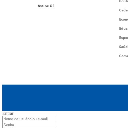
Polít
Assine OF
Cade
Econ
Educ
Espo
Saúd
Comu
Entrar