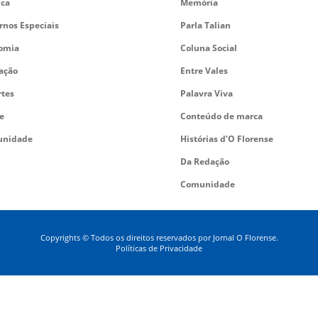
ica
Memória
rnos Especiais
Parla Talian
omia
Coluna Social
ação
Entre Vales
rtes
Palavra Viva
e
Conteúdo de marca
nidade
Histórias d’O Florense
Da Redação
Comunidade
Copyrights © Todos os direitos reservados por Jornal O Florense.
Políticas de Privacidade