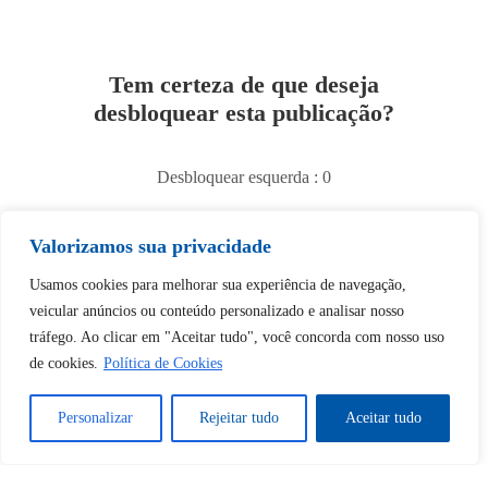
Tem certeza de que deseja
desbloquear esta publicação?
Desbloquear esquerda : 0
Sim
Não
Valorizamos sua privacidade
Usamos cookies para melhorar sua experiência de navegação,
veicular anúncios ou conteúdo personalizado e analisar nosso
tráfego. Ao clicar em "Aceitar tudo", você concorda com nosso uso
de cookies.
Política de Cookies
Personalizar
Rejeitar tudo
Aceitar tudo
Tem certeza de que deseja
cancelar a assinatura?