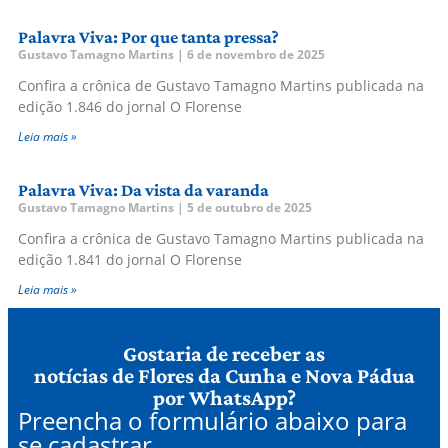
Palavra Viva: Por que tanta pressa?
Gustavo Tamagno Martins
6 de novembro de 2025
Confira a crônica de Gustavo Tamagno Martins publicada na
edição 1.846 do jornal O Florense
Leia mais »
Palavra Viva: Da vista da varanda
Gustavo Tamagno Martins
5 de outubro de 2025
Confira a crônica de Gustavo Tamagno Martins publicada na
edição 1.841 do jornal O Florense
Leia mais »
Gostaria de receber as
notícias de Flores da Cunha e Nova Pádua
por WhatsApp?
Preencha o formulário abaixo para
se cadastrar