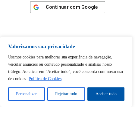
Continuar com
Google
Valorizamos sua privacidade
Tem certeza de que deseja
desbloquear esta publicação?
Usamos cookies para melhorar sua experiência de navegação,
veicular anúncios ou conteúdo personalizado e analisar nosso
tráfego. Ao clicar em "Aceitar tudo", você concorda com nosso uso
Desbloquear esquerda : 0
de cookies.
Política de Cookies
Sim
Não
Personalizar
Rejeitar tudo
Aceitar tudo