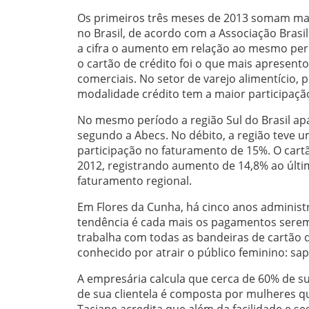
Os primeiros três meses de 2013 somam mai
no Brasil, de acordo com a Associação Brasi
a cifra o aumento em relação ao mesmo per
o cartão de crédito foi o que mais apresen
comerciais. No setor de varejo alimentício, 
modalidade crédito tem a maior participaçã
No mesmo período a região Sul do Brasil ap
segundo a Abecs. No débito, a região teve
participação no faturamento de 15%. O cart
2012, registrando aumento de 14,8% ao últ
faturamento regional.
Em Flores da Cunha, há cinco anos administr
tendência é cada mais os pagamentos serem f
trabalha com todas as bandeiras de cartão d
conhecido por atrair o público feminino: sap
A empresária calcula que cerca de 60% de s
de sua clientela é composta por mulheres que
Taciane acredita que além da facilidade e se