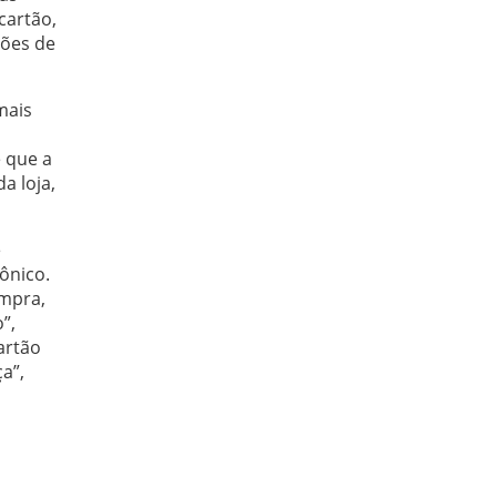
cartão,
tões de
mais
e que a
a loja,
e
ônico.
ompra,
”,
artão
a”,