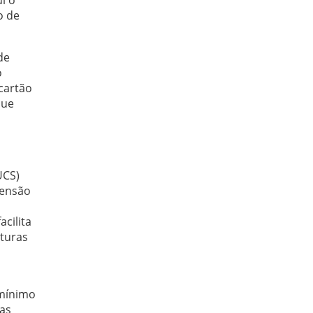
o de
de
o
 cartão
que
UCS)
censão
cilita
aturas
 mínimo
ras