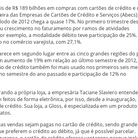
s de R$ 189 bilhões em compras com cartões de crédito e 
leira das Empresas de Cartões de Crédito e Serviços (Abecs
íodo de 2012 chega a quase 17%. No primeiro trimestre de
tou crescimento no faturamento por ramos de atividades
por exemplo, a modalidade débito teve participação de 25%. 
o no comércio varejista, com 27,1%.
arece em segundo lugar entre as cinco grandes regiões do p
 um aumento de 19% em relação ao último semestre de 2012
ão de crédito também foi mais usado nos primeiros seis me
imo semestre do ano passado e participação de 12% no
ando a própria loja, a empresária Taciane Slaviero entende
eitos de forma eletrônica, por isso, desde a inauguração,
e crédito. Sua loja, a Gloss, é especializada em um produto
atos.
uas vendas sejam pagas no cartão de crédito, sendo grande
 preferem o crédito ao débito, já que é possível parcelar.
gurança, o cartão de crédito oferece vantagens porque inclu