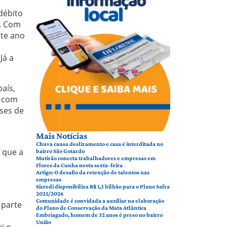
débito
). Com
ste ano
Já a
aís,
, com
ses de
Mais Notícias
Chuva causa deslizamento e casa é interditada no
 que a
bairro São Gotardo
Mutirão conecta trabalhadores e empresas em
Flores da Cunha nesta sexta-feira
Artigo: O desafio da retenção de talentos nas
empresas
Sicredi disponibiliza R$ 1,3 bilhão para o Plano Safra
2025/2026
Comunidade é convidada a auxiliar na elaboração
 parte
do Plano de Conservação da Mata Atlântica
Embriagado, homem de 32 anos é preso no bairro
União
i o