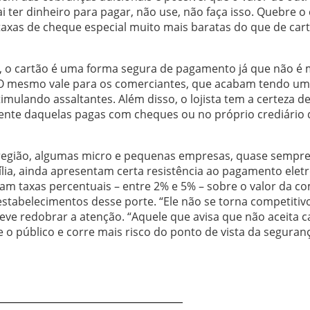
i ter dinheiro para pagar, não use, não faça isso. Quebre o 
taxas de cheque especial muito mais baratas do que de car
ta, o cartão é uma forma segura de pagamento já que não é 
. O mesmo vale para os comerciantes, que acabam tendo um
mulando assaltantes. Além disso, o lojista tem a certeza d
nte daquelas pagas com cheques ou no próprio crediário d
 região, algumas micro e pequenas empresas, quase sempr
a, ainda apresentam certa resistência ao pagamento eletr
am taxas percentuais – entre 2% e 5% – sobre o valor da c
stabelecimentos desse porte. “Ele não se torna competitivo
ve redobrar a atenção. “Aquele que avisa que não aceita c
 o público e corre mais risco do ponto de vista da seguranç