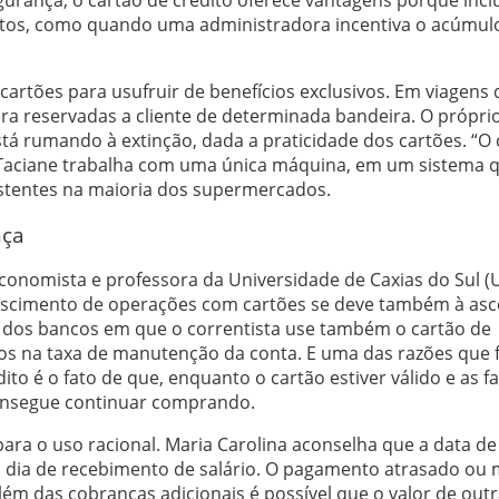
ntos, como quando uma administradora incentiva o acúmul
rtões para usufruir de benefícios exclusivos. Em viagens 
pera reservadas a cliente de determinada bandeira. O própri
stá rumando à extinção, dada a praticidade dos cartões. “O
 Taciane trabalha com uma única máquina, em um sistema 
istentes na maioria dos supermercados.
nça
economista e professora da Universidade de Caxias do Sul (
crescimento de operações com cartões se deve também à as
ivo dos bancos em que o correntista use também o cartão de
 na taxa de manutenção da conta. E uma das razões que fa
to é o fato de que, enquanto o cartão estiver válido e as f
onsegue continuar comprando.
para o uso racional. Maria Carolina aconselha que a data de
o dia de recebimento de salário. O pagamento atrasado ou
além das cobranças adicionais é possível que o valor de out