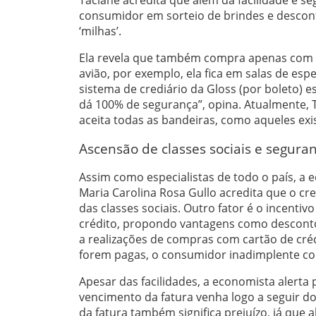
consumidor em sorteio de brindes e desco
‘milhas’.
Ela revela que também compra apenas com ca
avião, por exemplo, ela fica em salas de es
sistema de crediário da Gloss (por boleto) e
dá 100% de segurança”, opina. Atualmente,
aceita todas as bandeiras, como aqueles ex
Ascensão de classes sociais e segura
Assim como especialistas de todo o país, a 
Maria Carolina Rosa Gullo acredita que o 
das classes sociais. Outro fator é o incent
crédito, propondo vantagens como descontos
a realizações de compras com cartão de crédi
forem pagas, o consumidor inadimplente c
Apesar das facilidades, a economista alerta 
vencimento da fatura venha logo a seguir d
da fatura também significa prejuízo, já que 