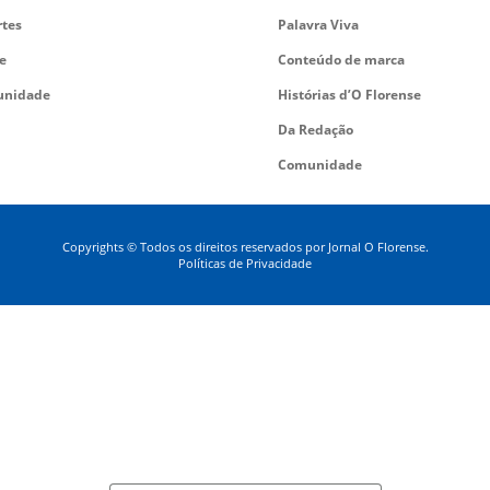
rtes
Palavra Viva
e
Conteúdo de marca
nidade
Histórias d’O Florense
Da Redação
Comunidade
Copyrights © Todos os direitos reservados por Jornal O Florense.
Políticas de Privacidade