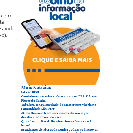
pleto
da
e ainda
ko).
Mais Notícias
Edição 1850
Caminhonete tomba após acidente na ERS-122, em
Flores da Cunha
Tabajara conquista título do Master com vitória na
Comunidade São Vitor
Atleta florense troca corridas tradicionais por
desafio inédito na Eco Race
Que a Luz do Natal, Ilumine Nossas Festas e o Ano
Novo!
Estudantes de Flores da Cunha podem se inscrever