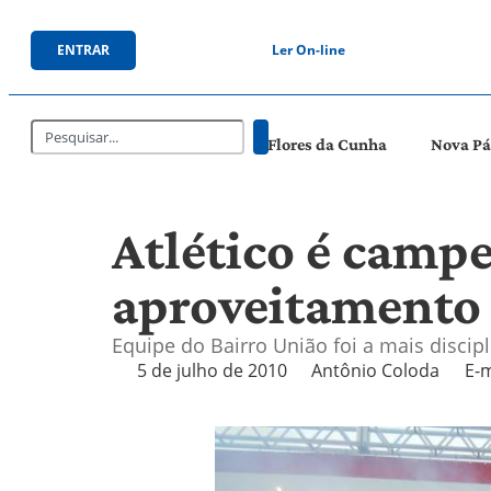
ENTRAR
Ler On-line
Flores da Cunha
Nova P
Atlético é camp
aproveitamento
Equipe do Bairro União foi a mais disci
5 de julho de 2010
Antônio Coloda
E-m