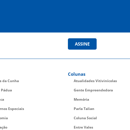
ASSINE
Colunas
es da Cunha
Atualidades Vitivinícolas
 Pádua
Gente Empreendedora
ica
Memória
rnos Especiais
Parla Talian
omia
Coluna Social
ação
Entre Vales