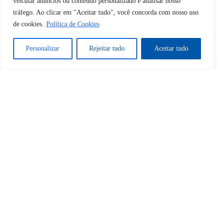
veicular anúncios ou conteúdo personalizado e analisar nosso
tráfego. Ao clicar em "Aceitar tudo", você concorda com nosso uso
Desbloquear esquerda : 0
de cookies.
Política de Cookies
Personalizar
Rejeitar tudo
Aceitar tudo
Sim
Não
Tem certeza de que deseja
cancelar a assinatura?
Sim
Não