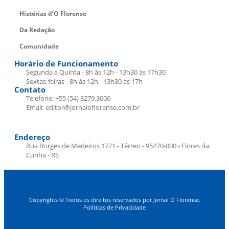
Histórias d’O Florense
Da Redação
Comunidade
Horário de Funcionamento
Segunda a Quinta - 8h às 12h - 13h30 às 17h30
Sextas-feiras - 8h às 12h - 13h30 às 17h
Contato
Telefone: +55 (54) 3279.3000
Email: editor@jornaloflorense.com.br
Endereço
Rua Borges de Medeiros 1771 - Térreo - 95270-000 - Flores da
Cunha - RS
Copyrights © Todos os direitos reservados por Jornal O Florense.
Políticas de Privacidade