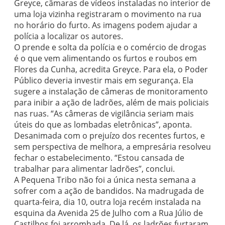
Greyce, câmaras de vídeos instaladas no interior de
uma loja vizinha registraram o movimento na rua
no horário do furto. As imagens podem ajudar a
polícia a localizar os autores.
O prende e solta da polícia e o comércio de drogas
é o que vem alimentando os furtos e roubos em
Flores da Cunha, acredita Greyce. Para ela, o Poder
Público deveria investir mais em segurança. Ela
sugere a instalação de câmeras de monitoramento
para inibir a ação de ladrões, além de mais policiais
nas ruas. “As câmeras de vigilância seriam mais
úteis do que as lombadas eletrônicas”, aponta.
Desanimada com o prejuízo dos recentes furtos, e
sem perspectiva de melhora, a empresária resolveu
fechar o estabelecimento. “Estou cansada de
trabalhar para alimentar ladrões”, conclui.
A Pequena Tribo não foi a única nesta semana a
sofrer com a ação de bandidos. Na madrugada de
quarta-feira, dia 10, outra loja recém instalada na
esquina da Avenida 25 de Julho com a Rua Júlio de
Castilhos foi arrombada. De lá, os ladrões furtaram