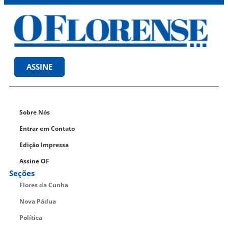
ASSINE
Sobre Nós
Entrar em Contato
Edição Impressa
Assine OF
Seções
Flores da Cunha
Nova Pádua
Política