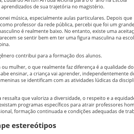
e aprendizados de sua trajetória no magistério.
onei música, especialmente aulas particulares. Depois que
 como professor da rede pública, percebi que foi um grand
asculino é realmente baixo. No entanto, existe uma aceita
 parecem se sentir bem em ter uma figura masculina na escol
pina.
 gênero contribui para a formação dos alunos.
u mulher, o que realmente faz diferença é a qualidade do
r sabe ensinar, a criança vai aprender, independentemente d
eninas se identificam com as atividades lúdicas da discipl
ressalta que valoriza a diversidade, o respeito e a equidad
xistam programas específicos para atrair professores hom
ssional, formação continuada e condições adequadas de tra
mpe estereótipos