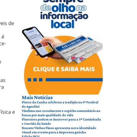
eis de
 é
ce-
e
 as
ra
Mais Notícias
Flores da Cunha celebrou a tradição no 1º Festival
do Agnolini
ísica e
Vindima une crescimento e espírito comunitário na
busca por mais qualidade de vida
Florenses podem se inscrever para a 5ª Caminhada
e Corrida da Saúde
Boscato Vinhos Finos apresenta nova identidade
visual em evento para a imprensa gaúcha
Edição 1825