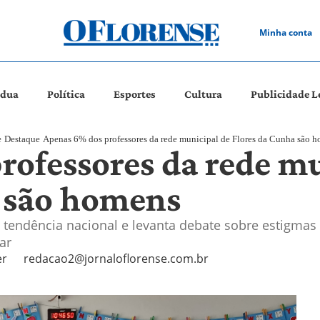
Minha conta
ádua
Política
Esportes
Cultura
Publicidade L
e
Destaque
Apenas 6% dos professores da rede municipal de Flores da Cunha são 
rofessores da rede mu
 são homens
tendência nacional e levanta debate sobre estigmas c
ar
er
redacao2@jornaloflorense.com.br