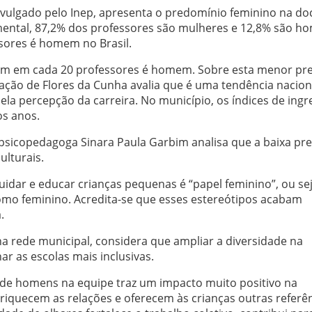
vulgado pelo Inep, apresenta o predomínio feminino na do
amental, 87,2% dos professores são mulheres e 12,8% são h
sores é homem no Brasil.
 um em cada 20 professores é homem. Sobre esta menor pr
ação de Flores da Cunha avalia que é uma tendência nacion
 pela percepção da carreira. No município, os índices de ing
s anos.
psicopedagoga Sinara Paula Garbim analisa que a baixa pr
ulturais.
cuidar e educar crianças pequenas é “papel feminino”, ou sej
como feminino. Acredita-se que esses estereótipos acabam
.
 rede municipal, considera que ampliar a diversidade na
r as escolas mais inclusivas.
e homens na equipe traz um impacto muito positivo na
nriquecem as relações e oferecem às crianças outras referê