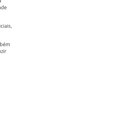
a
ade
ciais,
mbém
zir