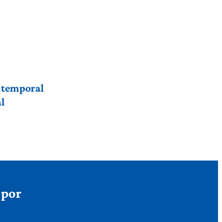
r temporal
l
 por