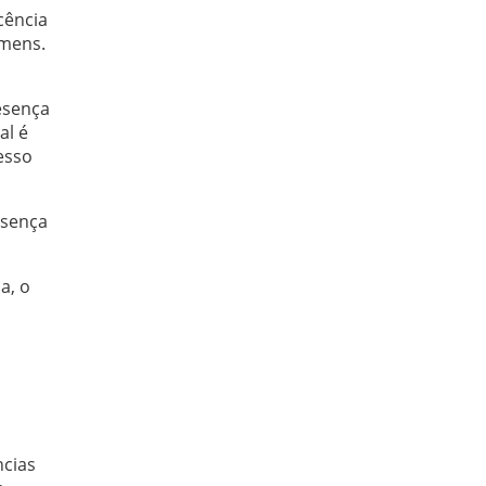
cência
omens.
esença
al é
resso
esença
a, o
ncias