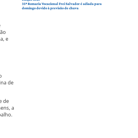
35ª Romaria Vocacional Frei Salvador é adiada para
domingo devido à previsão de chuva
e
ção
a, e
o
ina de
e de
ens, a
balho.