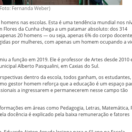
(Foto: Fernanda Weber)
es homens nas escolas. Esta é uma tendência mundial nos nív
m Flores da Cunha chega a um patamar absoluto: dos 314
e apenas 20 homens — ou seja, apenas 6% do corpo docente
irigidas por mulheres, com apenas um homem ocupando a vi
miu a função em 2019. Ele é professor de Artes desde 2010 
icipal Alberto Pasqualini, em Caxias do Sul.
spectivas dentro da escola, todos ganham, os estudantes,
 como gestor homem reforça que a educação é um espaço pa
issionais a ingressarem e permanecerem nesse campo tão
 formações em áreas como Pedagogia, Letras, Matemática, F
ela docência é explicado pela baixa remuneração e fatores
 Eduardo Airton Arruda leciona para o 6º ano na Escola