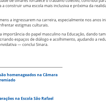
dade de olhares fortalece o trabalho coletivo, contribui par
 a construir uma escola mais inclusiva e próxima da realid
mens a ingressarem na carreira, especialmente nos anos ini
frentar estigmas culturais.
da importância do papel masculino na Educação, dando ta
 criando espaços de diálogo e acolhimento, ajudando a redu
nvidativa — conclui Sinara.
 são homenageados na Câmara
premiado
erações na Escola São Rafael