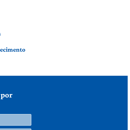
a
hecimento
 por