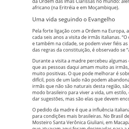
da Ordem das Imãs Clarissas no mundo: além d
africano (na Eritréia e em Moçambique).
Uma vida seguindo o Evangelho
Pela forte ligação com a Ordem na Europa, 
cada seis anos a visita de irmãs italianas. “O 
e também na cidade, se podem viver fiéis as
das regras da constituição, é observado se “
Durante a visita a madre percebeu algumas c
que as pessoas daqui amam muito as irmãs, 
muito positivas. O que pode melhorar é sobre
difícil, pois de um lado não podem abandonar
irmãs que não são naturais desta região, s
modo brasileiro para viver a vida, um estil
dar sugestões, mas são elas que devem encon
O pedido da madre é que a influência italia
para condições mais brasileiras. No Brasil d
Mosteiro Santa Verônica Giuliani, em Macapá
que atuavam aqui foram designadas para a 