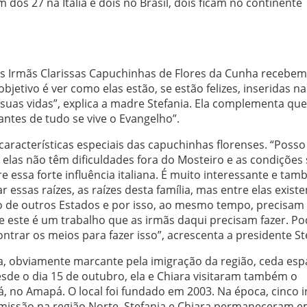
os 27 na Itália e dois no Brasil, dois ficam no continente
as Irmãs Clarissas Capuchinhas de Flores da Cunha recebem
objetivo é ver como elas estão, se estão felizes, inseridas na
 suas vidas”, explica a madre Stefania. Ela complementa que
antes de tudo se vive o Evangelho”.
aracterísticas especiais das capuchinhas florenses. “Posso
elas não têm dificuldades fora do Mosteiro e as condições
 essa forte influência italiana. É muito interessante e ta
 essas raízes, as raízes desta família, mas entre elas exist
ão de outros Estados e por isso, ao mesmo tempo, precisam
o, e este é um trabalho que as irmãs daqui precisam fazer. 
trar os meios para fazer isso”, acrescenta a presidente St
na, obviamente marcante pela imigração da região, ceda es
esde o dia 15 de outubro, ela e Chiara visitaram também o
, no Amapá. O local foi fundado em 2003. Na época, cinco 
missão na região Norte. Stefania e Chiara permaneceram 