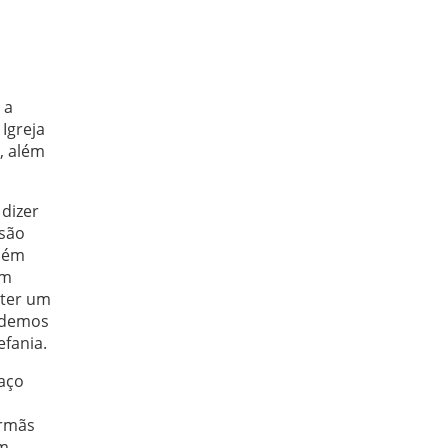
 a
 Igreja
, além
 dizer
 são
mbém
em
 ter um
Podemos
efania.
paço
irmãs
em