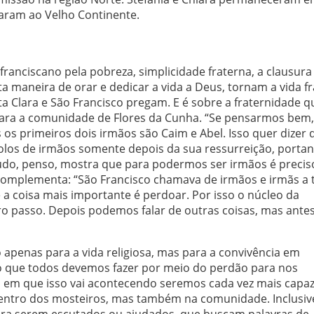
naram ao Velho Continente.
ranciscano pela pobreza, simplicidade fraterna, a clausura
a maneira de orar e dedicar a vida a Deus, tornam a vida f
ta Clara e São Francisco pregam. E é sobre a fraternidade q
para a comunidade de Flores da Cunha. “Se pensarmos bem,
s os primeiros dois irmãos são Caim e Abel. Isso quer dizer 
tolos de irmãos somente depois da sua ressurreição, portan
tudo, penso, mostra que para podermos ser irmãos é precis
 complementa: “São Francisco chamava de irmãos e irmãs a 
 coisa mais importante é perdoar. Por isso o núcleo da
iro passo. Depois podemos falar de outras coisas, mas ante
apenas para a vida religiosa, mas para a convivência em
 que todos devemos fazer por meio do perdão para nos
 em que isso vai acontecendo seremos cada vez mais capa
entro dos mosteiros, mas também na comunidade. Inclusi
ra serem escutados ou ajudados, que buscam palavras de