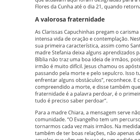
Flores da Cunha até o dia 21, quando retor
A valorosa fraternidade
As Clarissas Capuchinhas pregam o carisma f
intensa vida de oração e contemplação. Nest
sua primeira característica, assim como San
madre Stefania deixa alguns aprendizados 
Bíblia não traz uma boa ideia de irmãos, poi
irmão é muito difícil. Jesus chamou os após
passando pela morte e pelo sepulcro. Isso 
enfrentar alguns obstáculos”, reconhece. E
compreendido a morte, e disse também que a
fraternidade é a palavra perdoar, é o prime
tudo é preciso saber perdoar”.
Para a madre Chiara, a mensagem serve não 
comunidade. “O Evangelho tem um percurso
tornarmos cada vez mais irmãos. Na medida
também de ter boas relações, não apenas d
aqueles que vêm em busca de um pedido pa