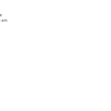
de
m em