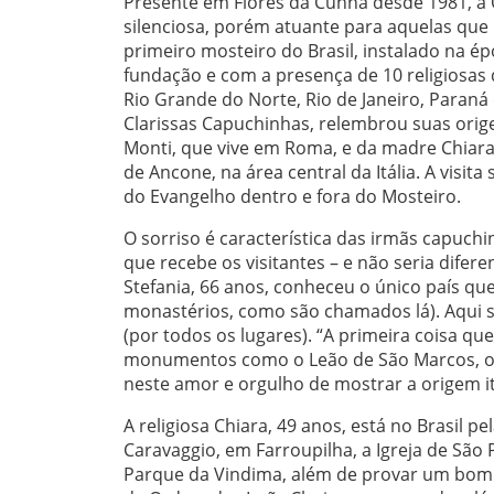
Presente em Flores da Cunha desde 1981, a
silenciosa, porém atuante para aquelas que b
primeiro mosteiro do Brasil, instalado na ép
fundação e com a presença de 10 religiosas
Rio Grande do Norte, Rio de Janeiro, Paraná
Clarissas Capuchinhas, relembrou suas orig
Monti, que vive em Roma, e da madre Chiara 
de Ancone, na área central da Itália. A visit
do Evangelho dentro e fora do Mosteiro.
O sorriso é característica das irmãs capuch
que recebe os visitantes – e não seria difere
Stefania, 66 anos, conheceu o único país que
monastérios, como são chamados lá). Aqui se
(por todos os lugares). “A primeira coisa q
monumentos como o Leão de São Marcos, o m
neste amor e orgulho de mostrar a origem i
A religiosa Chiara, 49 anos, está no Brasil 
Caravaggio, em Farroupilha, a Igreja de São 
Parque da Vindima, além de provar um bom c