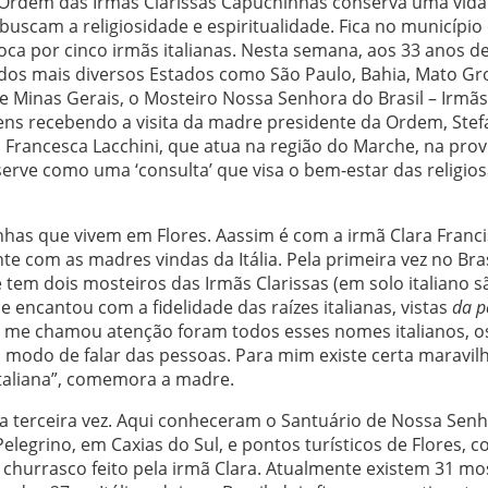
 Ordem das Irmãs Clarissas Capuchinhas conserva uma vida
uscam a religiosidade e espiritualidade. Fica no município
oca por cinco irmãs italianas. Nesta semana, aos 33 anos d
 dos mais diversos Estados como São Paulo, Bahia, Mato Gr
 e Minas Gerais, o Mosteiro Nossa Senhora do Brasil – Irmãs
ens recebendo a visita da madre presidente da Ordem, Stef
Francesca Lacchini, que atua na região do Marche, na prov
a serve como uma ‘consulta’ que visa o bem-estar das religios
inhas que vivem em Flores. Aassim é com a irmã Clara Franci
nte com as madres vindas da Itália. Pela primeira vez no Bras
 tem dois mosteiros das Irmãs Clarissas (em solo italiano s
 encantou com a fidelidade das raízes italianas, vistas
da p
ue me chamou atenção foram todos esses nomes italianos, o
odo de falar das pessoas. Para mim existe certa maravil
taliana”, comemora a madre.
pela terceira vez. Aqui conheceram o Santuário de Nossa Sen
Pelegrino, em Caxias do Sul, e pontos turísticos de Flores, 
hurrasco feito pela irmã Clara. Atualmente existem 31 mo