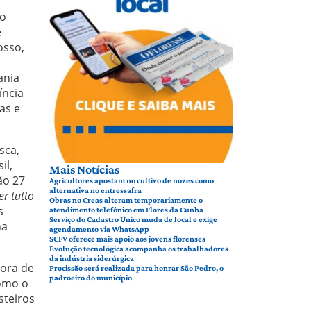
 o
e
osso,
ania
íncia
as e
sca,
il,
Mais Notícias
ão 27
Agricultores apostam no cultivo de nozes como
alternativa no entressafra
er tutto
Obras no Creas alteram temporariamente o
s
atendimento telefônico em Flores da Cunha
Serviço do Cadastro Único muda de local e exige
ha
agendamento via WhatsApp
SCFV oferece mais apoio aos jovens florenses
Evolução tecnológica acompanha os trabalhadores
da indústria siderúrgica
hora de
Procissão será realizada para honrar São Pedro, o
padroeiro do município
como o
steiros