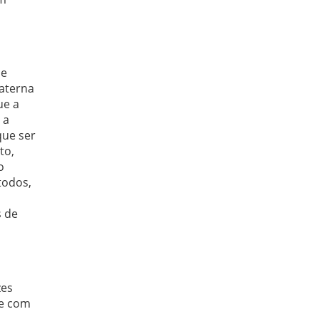
 e
raterna
ue a
 a
que ser
to,
o
todos,
s de
zes
ve com