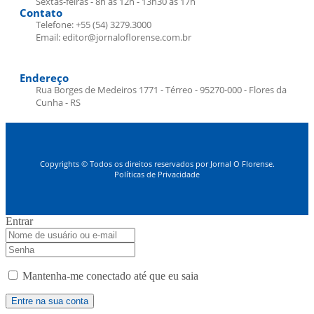
Sextas-feiras - 8h às 12h - 13h30 às 17h
Contato
Telefone: +55 (54) 3279.3000
Email: editor@jornaloflorense.com.br
Endereço
Rua Borges de Medeiros 1771 - Térreo - 95270-000 - Flores da
Cunha - RS
Copyrights © Todos os direitos reservados por Jornal O Florense.
Políticas de Privacidade
Entrar
Mantenha-me conectado até que eu saia