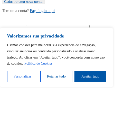
Tem uma conta?
Faça login aqui
Continuar com
Google
Valorizamos sua privacidade
Usamos cookies para melhorar sua experiência de navegação,
veicular anúncios ou conteúdo personalizado e analisar nosso
tráfego. Ao clicar em "Aceitar tudo", você concorda com nosso uso
de cookies.
Política de Cookies
Tem certeza de que deseja
desbloquear esta publicação?
Personalizar
Rejeitar tudo
Aceitar tudo
Desbloquear esquerda : 0
Sim
Não