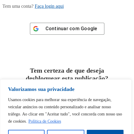
Tem uma conta?
Faça login aqui
Continuar com
Google
Tem certeza de que deseja
desbloquear esta publicação?
Valorizamos sua privacidade
Desbloquear esquerda : 0
Usamos cookies para melhorar sua experiência de navegação,
veicular anúncios ou conteúdo personalizado e analisar nosso
Sim
Não
tráfego. Ao clicar em "Aceitar tudo", você concorda com nosso uso
de cookies.
Política de Cookies