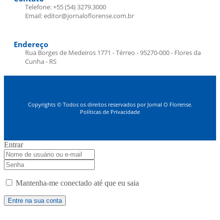
Telefone: +55 (54) 3279.3000
Email: editor@jornaloflorense.com.br
Endereço
Rua Borges de Medeiros 1771 - Térreo - 95270-000 - Flores da
Cunha - RS
Copyrights © Todos os direitos reservados por Jornal O Florense.
Políticas de Privacidade
Entrar
Mantenha-me conectado até que eu saia