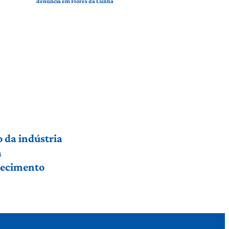
denúncia em Flores da Cunha
 da indústria
a
hecimento