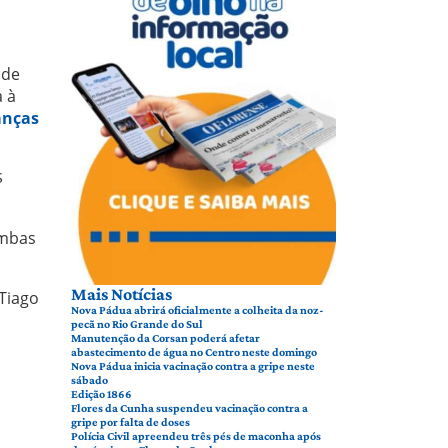
 de
a à
nças
$
ambas
Mais Notícias
Tiago
Nova Pádua abrirá oficialmente a colheita da noz-
pecã no Rio Grande do Sul
Manutenção da Corsan poderá afetar
abastecimento de água no Centro neste domingo
Nova Pádua inicia vacinação contra a gripe neste
sábado
Edição 1866
Flores da Cunha suspendeu vacinação contra a
gripe por falta de doses
Polícia Civil apreendeu três pés de maconha após