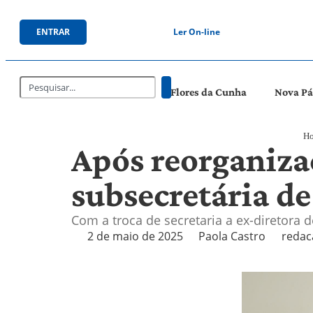
ENTRAR
Ler On-line
Flores da Cunha
Nova P
H
Após reorganiza
subsecretária d
Com a troca de secretaria a ex-diretora 
2 de maio de 2025
Paola Castro
redac