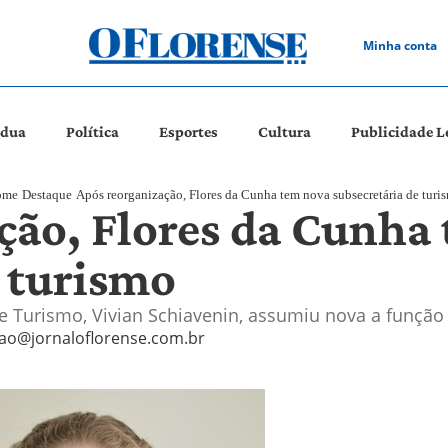
Minha conta
ádua
Política
Esportes
Cultura
Publicidade L
ome
Destaque
Após reorganização, Flores da Cunha tem nova subsecretária de turi
ção, Flores da Cunha
e turismo
de Turismo, Vivian Schiavenin, assumiu nova a função
ao@jornaloflorense.com.br