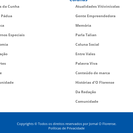
es da Cunha
Atualidades Vitivinícolas
 Pádua
Gente Empreendedora
ica
Memória
rnos Especiais
Parla Talian
omia
Coluna Social
ação
Entre Vales
rtes
Palavra Viva
e
Conteúdo de marca
nidade
Histórias d’O Florense
Da Redação
Comunidade
Copyrights © Todos os direitos reservados por Jornal O Florense.
Políticas de Privacidade