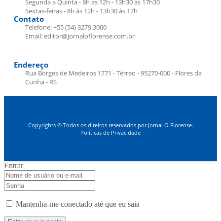
Segunda a Quinta - 8h às 12h - 13h30 às 17h30
Sextas-feiras - 8h às 12h - 13h30 às 17h
Contato
Telefone: +55 (54) 3279.3000
Email: editor@jornaloflorense.com.br
Endereço
Rua Borges de Medeiros 1771 - Térreo - 95270-000 - Flores da
Cunha - RS
Copyrights © Todos os direitos reservados por Jornal O Florense.
Políticas de Privacidade
Entrar
Mantenha-me conectado até que eu saia