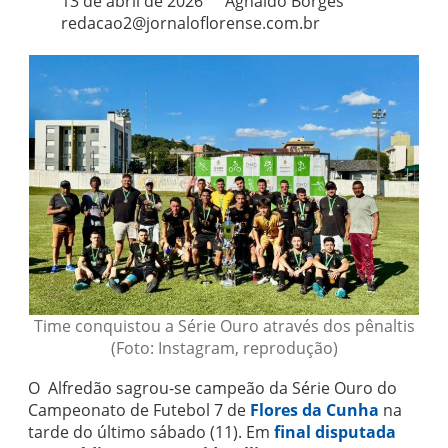
13 de abril de 2026
Agnaldo Borges
redacao2@jornaloflorense.com.br
Time conquistou a Série Ouro através dos pênaltis
(Foto: Instagram, reprodução)
O Alfredão sagrou-se campeão da Série Ouro do
Campeonato de Futebol 7 de
Flores da Cunha
na
tarde do último sábado (11). Em
final disputada