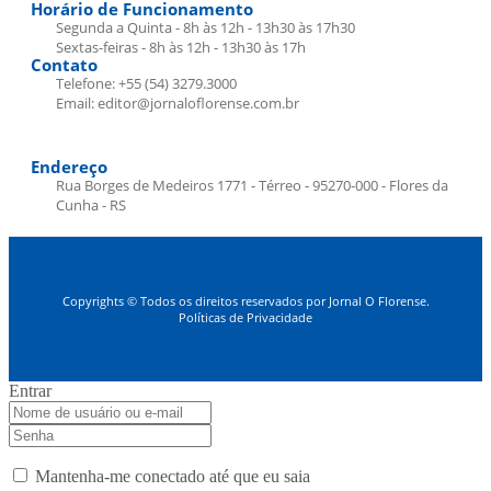
Horário de Funcionamento
Segunda a Quinta - 8h às 12h - 13h30 às 17h30
Sextas-feiras - 8h às 12h - 13h30 às 17h
Contato
Telefone: +55 (54) 3279.3000
Email: editor@jornaloflorense.com.br
Endereço
Rua Borges de Medeiros 1771 - Térreo - 95270-000 - Flores da
Cunha - RS
Copyrights © Todos os direitos reservados por Jornal O Florense.
Políticas de Privacidade
Entrar
Mantenha-me conectado até que eu saia