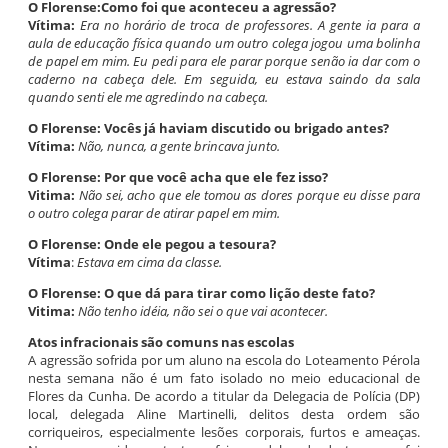
O Florense:Como foi que aconteceu a agressão?
Vítima:
Era no horário de troca de professores. A gente ia para a
aula de educação física quando um outro colega jogou uma bolinha
de papel em mim. Eu pedi para ele parar porque senão ia dar com o
caderno na cabeça dele. Em seguida, eu estava saindo da sala
quando senti ele me agredindo na cabeça.
O Florense: Vocês já haviam discutido ou brigado antes?
Vítima:
Não, nunca, a gente brincava junto.
O Florense: Por que você acha que ele fez isso?
Vitima:
Não sei, acho que ele tomou as dores porque eu disse para
o outro colega parar de atirar papel em mim.
O Florense: Onde ele pegou a tesoura?
Vítima
:
Estava em cima da classe.
O Florense: O que dá para tirar como lição deste fato?
Vitima:
Não tenho idéia, não sei o que vai acontecer.
Atos infracionais são comuns nas escolas
A agressão sofrida por um aluno na escola do Loteamento Pérola
nesta semana não é um fato isolado no meio educacional de
Flores da Cunha. De acordo a titular da Delegacia de Polícia (DP)
local, delegada Aline Martinelli, delitos desta ordem são
corriqueiros, especialmente lesões corporais, furtos e ameaças.