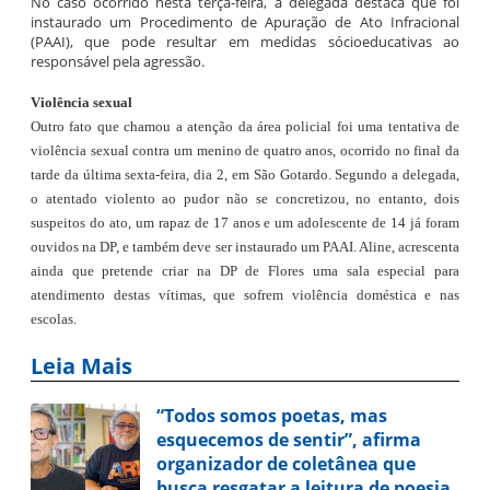
No caso ocorrido nesta terça-feira, a delegada destaca que foi
instaurado um Procedimento de Apuração de Ato Infracional
(PAAI), que pode resultar em medidas sócioeducativas ao
responsável pela agressão.
Violência sexual
Outro fato que chamou a atenção da área policial foi uma tentativa de
violência sexual contra um menino de quatro anos, ocorrido no final da
tarde da última sexta-feira, dia 2, em São Gotardo. Segundo a delegada,
o atentado violento ao pudor não se concretizou, no entanto, dois
suspeitos do ato, um rapaz de 17 anos e um adolescente de 14 já foram
ouvidos na DP, e também deve ser instaurado um PAAI. Aline, acrescenta
ainda que pretende criar na DP de Flores uma sala especial para
atendimento destas vítimas, que sofrem violência doméstica e nas
escolas.
Leia Mais
“Todos somos poetas, mas
esquecemos de sentir”, afirma
organizador de coletânea que
busca resgatar a leitura de poesia