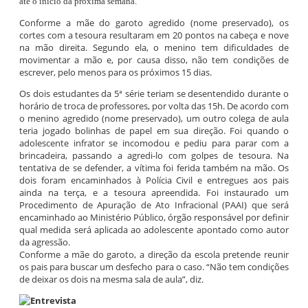
até o início da próxima semana.
Conforme a mãe do garoto agredido (nome preservado), os
cortes com a tesoura resultaram em 20 pontos na cabeça e nove
na mão direita. Segundo ela, o menino tem dificuldades de
movimentar a mão e, por causa disso, não tem condições de
escrever, pelo menos para os próximos 15 dias.
Os dois estudantes da 5ª série teriam se desentendido durante o
horário de troca de professores, por volta das 15h. De acordo com
o menino agredido (nome preservado), um outro colega de aula
teria jogado bolinhas de papel em sua direção. Foi quando o
adolescente infrator se incomodou e pediu para parar com a
brincadeira, passando a agredi-lo com golpes de tesoura. Na
tentativa de se defender, a vítima foi ferida também na mão. Os
dois foram encaminhados à Polícia Civil e entregues aos pais
ainda na terça, e a tesoura apreendida. Foi instaurado um
Procedimento de Apuração de Ato Infracional (PAAI) que será
encaminhado ao Ministério Público, órgão responsável por definir
qual medida será aplicada ao adolescente apontado como autor
da agressão.
Conforme a mãe do garoto, a direção da escola pretende reunir
os pais para buscar um desfecho para o caso. “Não tem condições
de deixar os dois na mesma sala de aula”, diz.
Entrevista