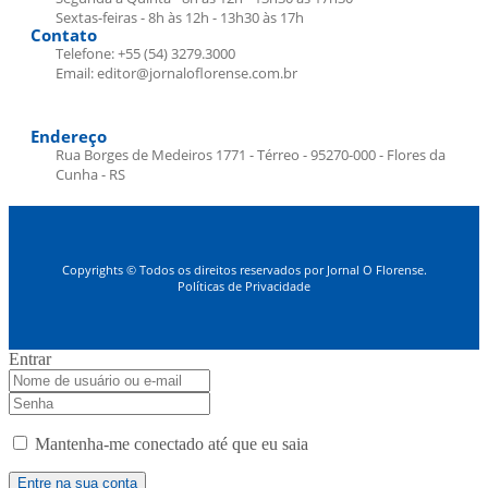
Sextas-feiras - 8h às 12h - 13h30 às 17h
Contato
Telefone: +55 (54) 3279.3000
Email: editor@jornaloflorense.com.br
Endereço
Rua Borges de Medeiros 1771 - Térreo - 95270-000 - Flores da
Cunha - RS
Copyrights © Todos os direitos reservados por Jornal O Florense.
Políticas de Privacidade
Entrar
Mantenha-me conectado até que eu saia