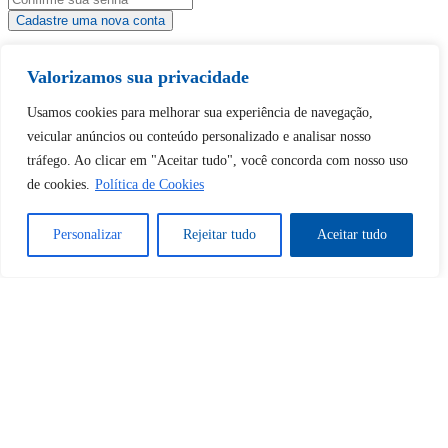
Tem uma conta?
Faça login aqui
Valorizamos sua privacidade
Usamos cookies para melhorar sua experiência de navegação,
Continuar com
Google
veicular anúncios ou conteúdo personalizado e analisar nosso
tráfego. Ao clicar em "Aceitar tudo", você concorda com nosso uso
de cookies.
Política de Cookies
Personalizar
Rejeitar tudo
Aceitar tudo
Tem certeza de que deseja
desbloquear esta publicação?
Desbloquear esquerda : 0
Sim
Não