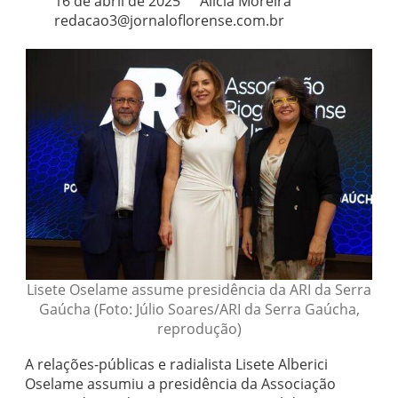
16 de abril de 2025
Alicia Moreira
redacao3@jornaloflorense.com.br
Lisete Oselame assume presidência da ARI da Serra
Gaúcha (Foto: Júlio Soares/ARI da Serra Gaúcha,
reprodução)
A relações-públicas e radialista Lisete Alberici
Oselame assumiu a presidência da Associação