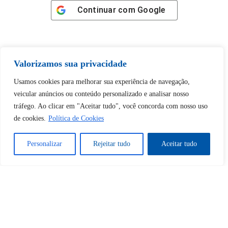
Continuar com
Google
Valorizamos sua privacidade
Tem certeza de que deseja
Usamos cookies para melhorar sua experiência de navegação,
desbloquear esta publicação?
veicular anúncios ou conteúdo personalizado e analisar nosso
tráfego. Ao clicar em "Aceitar tudo", você concorda com nosso uso
de cookies.
Política de Cookies
Desbloquear esquerda : 0
Personalizar
Rejeitar tudo
Aceitar tudo
Sim
Não