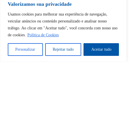
Valorizamos sua privacidade
Tem certeza de que deseja
Usamos cookies para melhorar sua experiência de navegação,
desbloquear esta publicação?
veicular anúncios ou conteúdo personalizado e analisar nosso
tráfego. Ao clicar em "Aceitar tudo", você concorda com nosso uso
de cookies.
Política de Cookies
Desbloquear esquerda : 0
Personalizar
Rejeitar tudo
Aceitar tudo
Sim
Não
Tem certeza de que deseja
cancelar a assinatura?