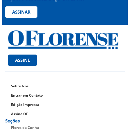
ASSINAR
ASSINE
Sobre Nós
Entrar em Contato
Edição Impressa
Assine OF
Seções
Flores da Cunha